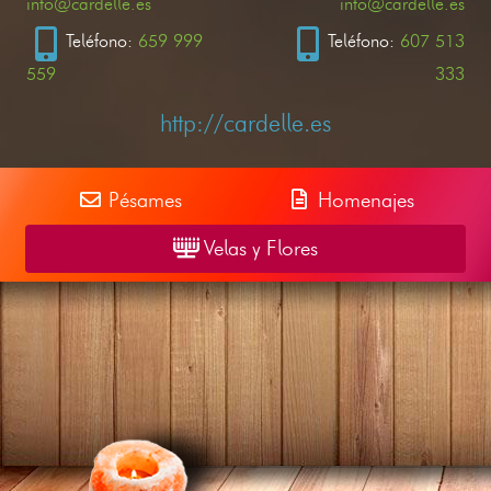
info@cardelle.es
info@cardelle.es
Teléfono:
659 999
Teléfono:
607 513
559
333
http://cardelle.es
Pésames
Homenajes
Velas y Flores