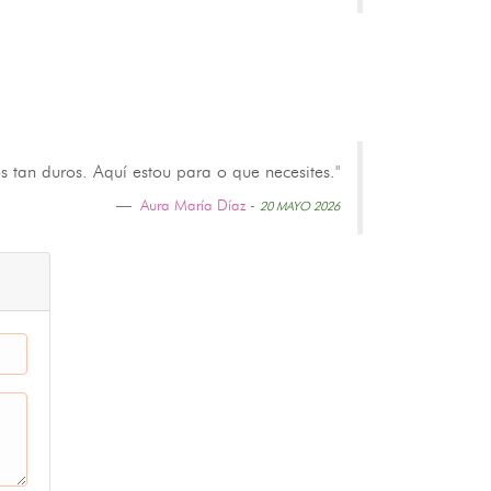
 tan duros. Aquí estou para o que necesites."
Aura María Díaz
-
20 MAYO 2026