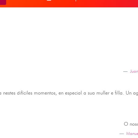
Jua
nestes difíciles momentos, en especial a sua muller e filla. Un a
O noso
Manuel