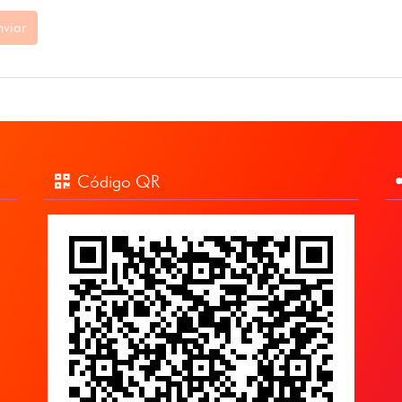
nviar
Código QR