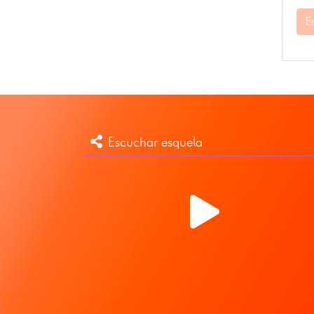
E
Escuchar esquela