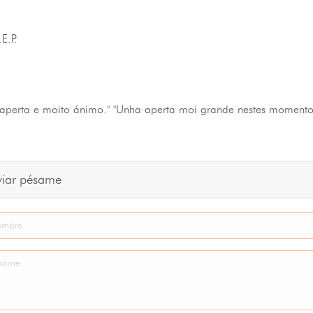
E.P.
e aperta e moito ánimo." "Unha aperta moi grande nestes momentos
viar pésame