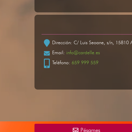
Dirección: C/ Luis Seoane, s/n, 15810 
Email:
info@cardelle.es
Teléfono:
659 999 559
Pésames