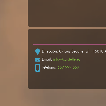
Dirección: C/ Luis Seoane, s/n, 15810 
Email:
info@cardelle.es
Teléfono:
659 999 559