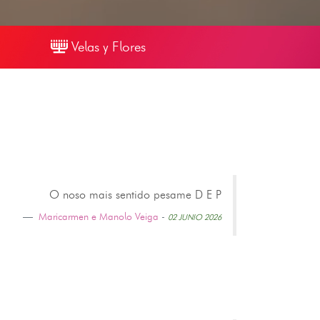
Velas y Flores
O noso mais sentido pesame D E P
Maricarmen e Manolo Veiga
-
02 JUNIO 2026