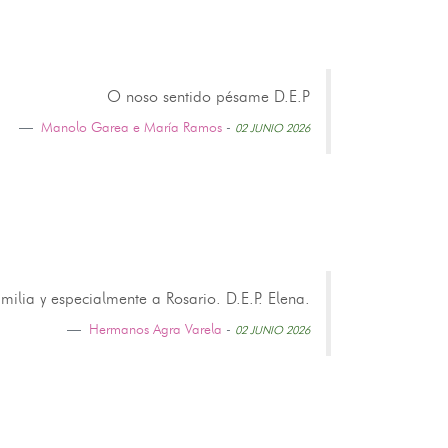
O noso sentido pésame D.E.P
Manolo Garea e María Ramos
-
02 JUNIO 2026
lia y especialmente a Rosario. D.E.P. Elena.
Hermanos Agra Varela
-
02 JUNIO 2026