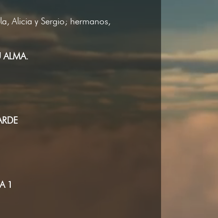
a, Alicia y Sergio; hermanos,
 ALMA.
ARDE
A 1