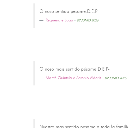
O noso sentido pesame.D.E.P.
Regueiro e Lucia
-
02 JUNIO 2026
O noso mais sentido pésame D E P-
Marifè Quintela e Antonio Aldariz
-
02 JUNIO 2026
Nuestro mas sentido pesame a toda la familia