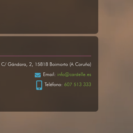
: C/ Gándara, 2, 15818 Boimorto (A Coruña)
Email:
info@cardelle.es
Teléfono:
607 513 333