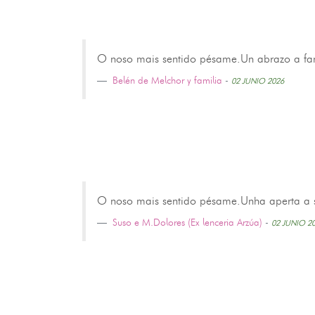
O noso mais sentido pésame.Un abrazo a fam
Belén de Melchor y familia
-
02 JUNIO 2026
O noso mais sentido pésame.Unha aperta a su
Suso e M.Dolores (Ex lenceria Arzúa)
-
02 JUNIO 2