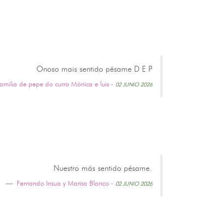
Onoso mais sentido pésame D E P
amilia de pepe do curro Mónica e luis
-
02 JUNIO 2026
Nuestro más sentido pésame.
Fernando Insua y Marisa Blanco
-
02 JUNIO 2026