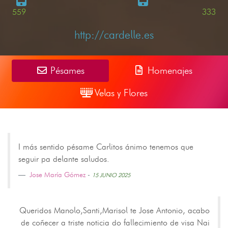
559
333
http://cardelle.es
Pésames
Homenajes
Velas y Flores
I más sentido pésame Carlitos ánimo tenemos que
seguir pa delante saludos.
Jose María Gómez
-
15 JUNIO 2025
Queridos Manolo,Santi,Marisol te Jose Antonio, acabo
de coñecer a triste noticia do fallecimiento de visa Nai