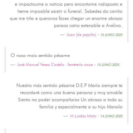
e impactoume a noticia pero encontome indisposto e
heme imposible asistir o funeral. Sabedes do cariño
que me tiña e querovos faces chegar un enorme abrazo
paraos catro extensible a Avelino.
Juan (de pepiño)
-
15 JUNIO 2025
O noso mais sentido pésame
José Manuel Verea Castelo . ferretería cruce
-
15 JUNIO 2025
Nuestro más sentido pésame D.E.P María siempre te
recordaré como una buena persona y muy amable
Siento no poder acompañaros Un abrazo a toda su
familia y especialmente a su hijo Manolo
M.Lurdes Mato
-
14 JUNIO 2025