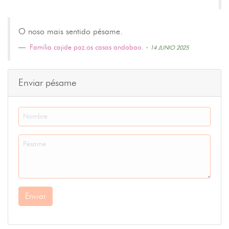
O noso mais sentido pésame.
Familia cajide paz.os casas andabao.
-
14 JUNIO 2025
Enviar pésame
Enviar