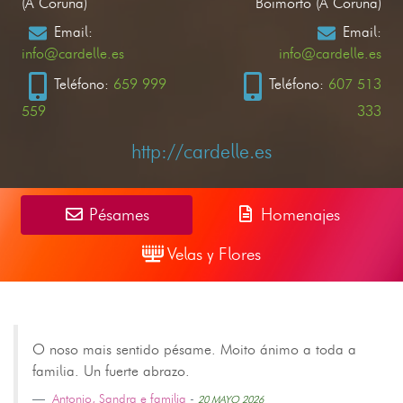
(A Coruña)
Boimorto (A Coruña)
Email:
Email:
info@cardelle.es
info@cardelle.es
Teléfono:
659 999
Teléfono:
607 513
559
333
http://cardelle.es
Pésames
Homenajes
Velas y Flores
O noso mais sentido pésame. Moito ánimo a toda a
familia. Un fuerte abrazo.
Antonio, Sandra e familia
-
20 MAYO 2026