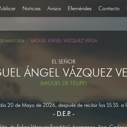
Publicar
Noticias
Avisos
Efemérides
Contacto
MIGUEL ÁNGEL VÁZQUEZ VEIGA
20 MAYO 2026
EL SEÑOR
UEL ÁNGEL VÁZQUEZ V
(MIGUEL DE FELIPE)
l día 20 de Mayo de 2026, después de recibir los SS.SS. a 
- D.E.P. -
Vda. de Felipe Vázquez Fandiño); hermanos, Ana, Carlos y 