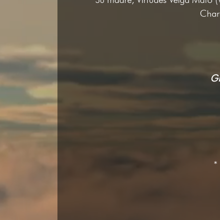
Charo
G
*