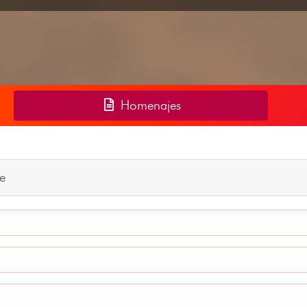
Homenajes
e