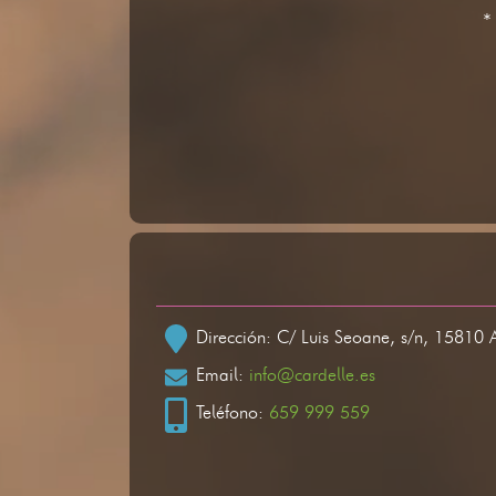
*
Dirección: C/ Luis Seoane, s/n, 15810 
Email:
info@cardelle.es
Teléfono:
659 999 559