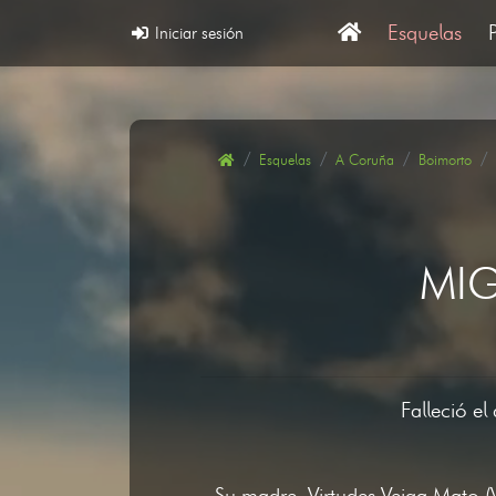
Esquelas
Iniciar sesión
Esquelas
A Coruña
Boimorto
MIG
Falleció e
Su madre, Virtudes Veiga Mato (