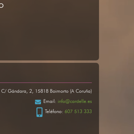
TO
: C/ Gándara, 2, 15818 Boimorto (A Coruña)
Email:
info@cardelle.es
Teléfono:
607 513 333