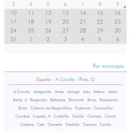
3
4
5
6
7
8
9
10
11
12
13
14
15
16
17
18
19
20
21
22
23
24
25
26
27
28
29
30
31
1
2
3
4
5
6
Por municipio
España
- A Coruña
-
Pino, O
A Coruña
Abegondo
Ames
Aranga
Ares
Arteixo
Arzúa
Baña, A
Bergondo
Betanzos
Boimorto
Boiro
Boqueixón
Brión
Cabana de Bergantiños
Cabanas
Camariñas
Cambre
Capela, A
Carballo
Cariño
Carnota
Carral
Cedeira
Cee
Cerceda
Cerdido
Cesuras
Coirós