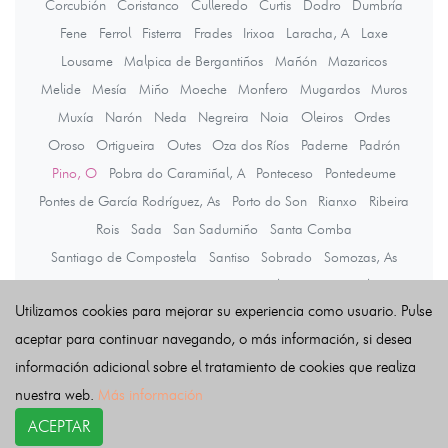
Corcubión
Coristanco
Culleredo
Curtis
Dodro
Dumbría
Fene
Ferrol
Fisterra
Frades
Irixoa
Laracha, A
Laxe
Lousame
Malpica de Bergantiños
Mañón
Mazaricos
Melide
Mesía
Miño
Moeche
Monfero
Mugardos
Muros
Muxía
Narón
Neda
Negreira
Noia
Oleiros
Ordes
Oroso
Ortigueira
Outes
Oza dos Ríos
Paderne
Padrón
Pino, O
Pobra do Caramiñal, A
Ponteceso
Pontedeume
Pontes de García Rodríguez, As
Porto do Son
Rianxo
Ribeira
Rois
Sada
San Sadurniño
Santa Comba
Santiago de Compostela
Santiso
Sobrado
Somozas, As
Teo
Toques
Tordoia
Touro
Trazo
Val do Dubra
Valdoviño
Utilizamos cookies para mejorar su experiencia como usuario. Pulse
Vedra
Vilarmaior
Vilasantar
Vimianzo
Zas
aceptar para continuar navegando, o más información, si desea
información adicional sobre el tratamiento de cookies que realiza
Últimas noticias
nuestra web.
Más información
ACEPTAR