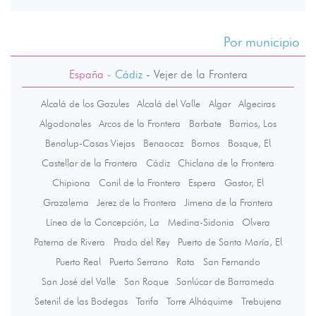
Por municipio
España
- Cádiz
-
Vejer de la Frontera
Alcalá de los Gazules
Alcalá del Valle
Algar
Algeciras
Algodonales
Arcos de la Frontera
Barbate
Barrios, Los
Benalup-Casas Viejas
Benaocaz
Bornos
Bosque, El
Castellar de la Frontera
Cádiz
Chiclana de la Frontera
Chipiona
Conil de la Frontera
Espera
Gastor, El
Grazalema
Jerez de la Frontera
Jimena de la Frontera
Línea de la Concepción, La
Medina-Sidonia
Olvera
Paterna de Rivera
Prado del Rey
Puerto de Santa María, El
Puerto Real
Puerto Serrano
Rota
San Fernando
San José del Valle
San Roque
Sanlúcar de Barrameda
Setenil de las Bodegas
Tarifa
Torre Alháquime
Trebujena