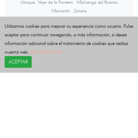
Ubrique
Vejer de la Frontera
Villaluenga del Rosario
Villamartín
Zahara
Utilizamos cookies para mejorar su experiencia como usuario. Pulse
Últimas noticias
aceptar para continuar navegando, o más información, si desea
información adicional sobre el tratamiento de cookies que realiza
nuestra web.
Más información
ACEPTAR
COPYRIGHT©
esquelas.es
2026.
Esquelas
Todos los derechos reservados.
Publicar esquelas
Noticias
Política de privacidad
Buscador
Política de Cookies
Condiciones de uso
Contacto