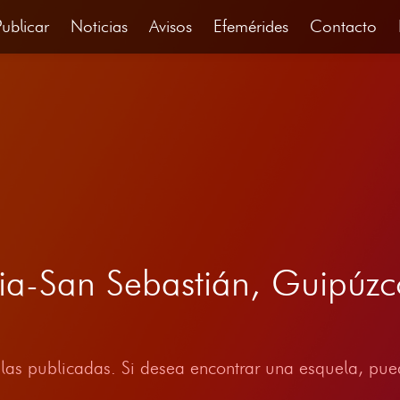
Publicar
Noticias
Avisos
Efemérides
Contacto
ia-San Sebastián, Guipúzc
las publicadas. Si desea encontrar una esquela, pued