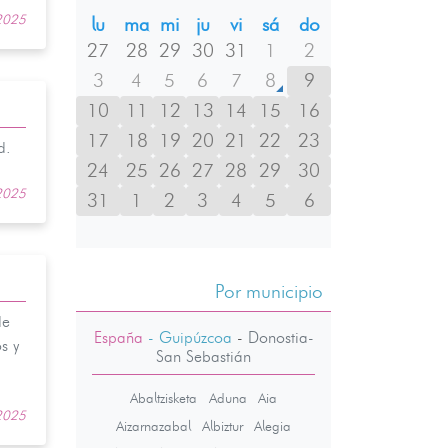
 2025
lu
ma
mi
ju
vi
sá
do
27
28
29
30
31
1
2
3
4
5
6
7
8
9
10
11
12
13
14
15
16
17
18
19
20
21
22
23
d.
24
25
26
27
28
29
30
 2025
31
1
2
3
4
5
6
Por municipio
de
España
- Guipúzcoa
-
Donostia-
s y
San Sebastián
Abaltzisketa
Aduna
Aia
 2025
Aizarnazabal
Albiztur
Alegia