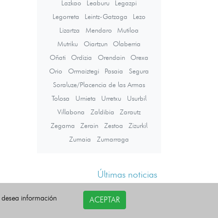
Lazkao
Leaburu
Legazpi
Legorreta
Leintz-Gatzaga
Lezo
Lizartza
Mendaro
Mutiloa
Mutriku
Oiartzun
Olaberria
Oñati
Ordizia
Orendain
Orexa
Orio
Ormaiztegi
Pasaia
Segura
Soraluze/Placencia de las Armas
Tolosa
Urnieta
Urretxu
Usurbil
Villabona
Zaldibia
Zarautz
Zegama
Zerain
Zestoa
Zizurkil
Zumaia
Zumarraga
Últimas noticias
i desea información
ACEPTAR