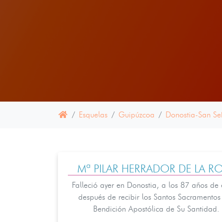
Esquelas
Guipúzcoa
Donostia-San Se
Mª PILAR HERRADOR DE LA R
Falleció ayer en Donostia, a los 87 años de
después de recibir los Santos Sacramentos 
Bendición Apostólica de Su Santidad.