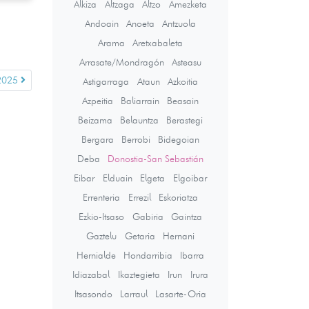
Alkiza
Altzaga
Altzo
Amezketa
Andoain
Anoeta
Antzuola
Arama
Aretxabaleta
Arrasate/Mondragón
Asteasu
2025
Astigarraga
Ataun
Azkoitia
Azpeitia
Baliarrain
Beasain
Beizama
Belauntza
Berastegi
Bergara
Berrobi
Bidegoian
Deba
Donostia-San Sebastián
Eibar
Elduain
Elgeta
Elgoibar
Errenteria
Errezil
Eskoriatza
Ezkio-Itsaso
Gabiria
Gaintza
Gaztelu
Getaria
Hernani
Hernialde
Hondarribia
Ibarra
Idiazabal
Ikaztegieta
Irun
Irura
Itsasondo
Larraul
Lasarte-Oria