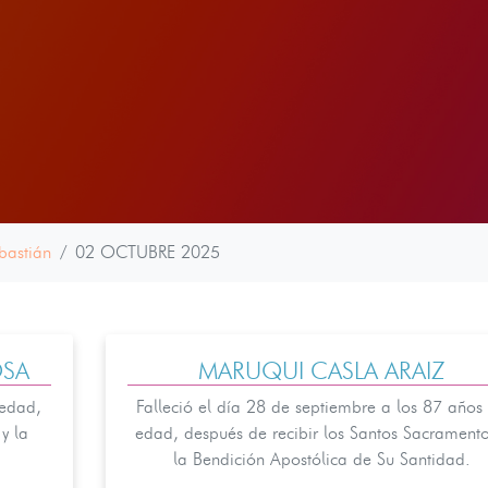
bastián
02 OCTUBRE 2025
OSA
MARUQUI CASLA ARAIZ
 edad,
Falleció el día 28 de septiembre a los 87 años
y la
edad, después de recibir los Santos Sacramento
la Bendición Apostólica de Su Santidad.