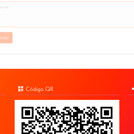
nviar
Código QR