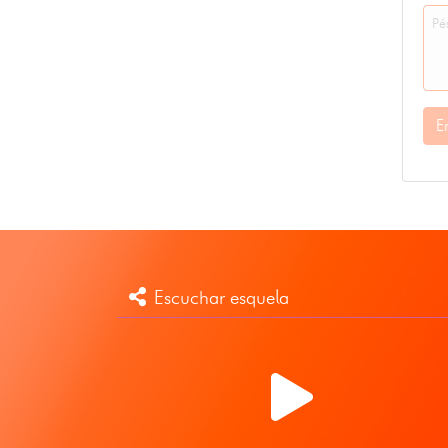
E
Escuchar esquela