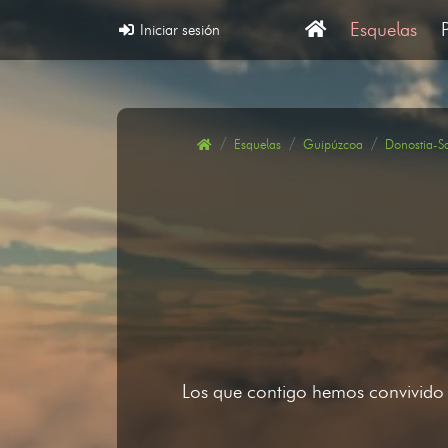
Esquelas
Iniciar sesión
Esquelas
Guipúzcoa
Donostia-S
Los que contigo hemos convivido n