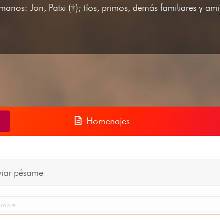
anos: Jon, Patxi (†); tíos, primos, demás familiares y am
Homenajes
viar pésame