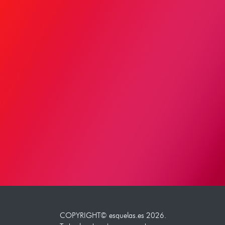
COPYRIGHT©
esquelas.es
2026.