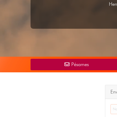
Herm
Pésames
En