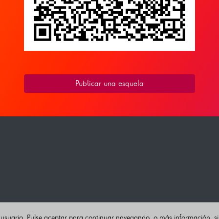
Publicar una esquela
 usuario. Pulse aceptar para continuar navegando, o más información, s