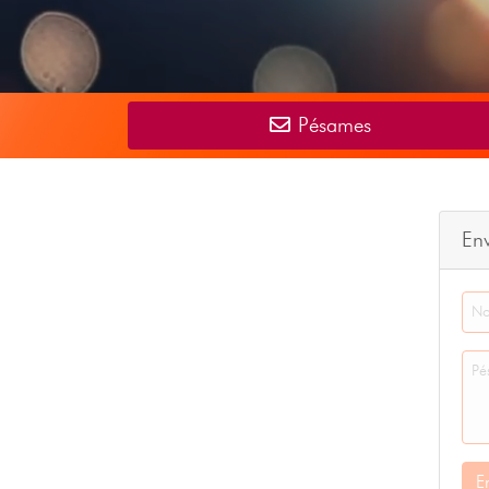
Pésames
En
E