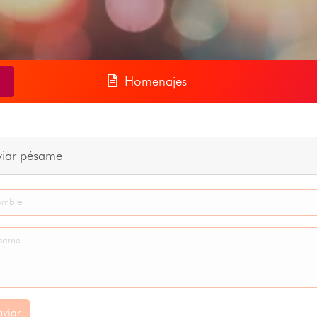
Homenajes
viar pésame
nviar