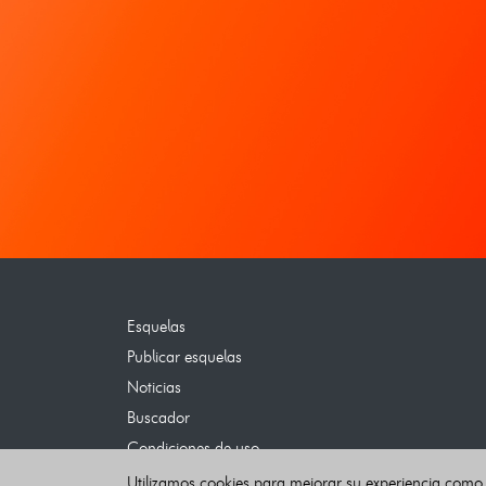
Esquelas
Publicar esquelas
Noticias
Buscador
Condiciones de uso
Contacto
Utilizamos cookies para mejorar su experiencia como