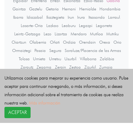
Elgoibar
Errenteria
Errezil
Eskoriatza
Ezkio-Itsaso
Gabiria
Gaintza
Gaztelu
Getaria
Hernani
Hernialde
Hondarribia
Ibarra
Idiazabal
Ikaztegieta
Irun
Irura
Itsasondo
Larraul
Lasarte-Oria
Lazkao
Leaburu
Legazpi
Legorreta
Leintz-Gatzaga
Lezo
Lizartza
Mendaro
Mutiloa
Mutriku
Oiartzun
Olaberria
Oñati
Ordizia
Orendain
Orexa
Orio
Ormaiztegi
Pasaia
Segura
Soraluze/Placencia de las Armas
Tolosa
Urnieta
Urretxu
Usurbil
Villabona
Zaldibia
Zarautz
Zegama
Zerain
Zestoa
Zizurkil
Zumaia
Zumarraga
Utilizamos cookies para mejorar su experiencia como usuario. Pulse
aceptar para continuar navegando, o más información, si desea
información adicional sobre el tratamiento de cookies que realiza
Últimas noticias
nuestra web.
Más información
ACEPTAR