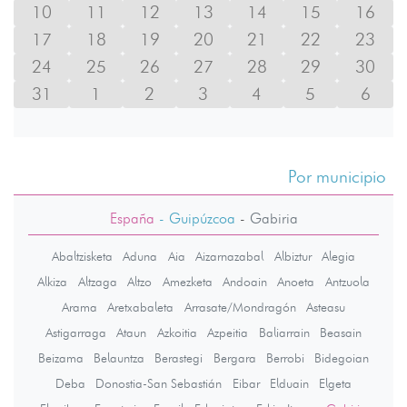
10
11
12
13
14
15
16
17
18
19
20
21
22
23
24
25
26
27
28
29
30
31
1
2
3
4
5
6
Por municipio
España
- Guipúzcoa
-
Gabiria
Abaltzisketa
Aduna
Aia
Aizarnazabal
Albiztur
Alegia
Alkiza
Altzaga
Altzo
Amezketa
Andoain
Anoeta
Antzuola
Arama
Aretxabaleta
Arrasate/Mondragón
Asteasu
Astigarraga
Ataun
Azkoitia
Azpeitia
Baliarrain
Beasain
Beizama
Belauntza
Berastegi
Bergara
Berrobi
Bidegoian
Deba
Donostia-San Sebastián
Eibar
Elduain
Elgeta