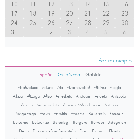
10
11
12
13
14
15
16
17
18
19
20
21
22
23
24
25
26
27
28
29
30
31
1
2
3
4
5
6
Por municipio
España
- Guipúzcoa
-
Gabiria
Abaltzisketa
Aduna
Aia
Aizarnazabal
Albiztur
Alegia
Alkiza
Altzaga
Altzo
Amezketa
Andoain
Anoeta
Antzuola
Arama
Aretxabaleta
Arrasate/Mondragón
Asteasu
Astigarraga
Ataun
Azkoitia
Azpeitia
Baliarrain
Beasain
Beizama
Belauntza
Berastegi
Bergara
Berrobi
Bidegoian
Deba
Donostia-San Sebastián
Eibar
Elduain
Elgeta