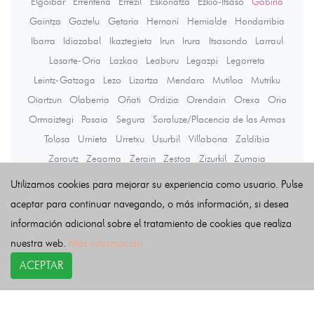
Elgoibar
Errenteria
Errezil
Eskoriatza
Ezkio-Itsaso
Gabiria
Gaintza
Gaztelu
Getaria
Hernani
Hernialde
Hondarribia
Ibarra
Idiazabal
Ikaztegieta
Irun
Irura
Itsasondo
Larraul
Lasarte-Oria
Lazkao
Leaburu
Legazpi
Legorreta
Leintz-Gatzaga
Lezo
Lizartza
Mendaro
Mutiloa
Mutriku
Oiartzun
Olaberria
Oñati
Ordizia
Orendain
Orexa
Orio
Ormaiztegi
Pasaia
Segura
Soraluze/Placencia de las Armas
Tolosa
Urnieta
Urretxu
Usurbil
Villabona
Zaldibia
Zarautz
Zegama
Zerain
Zestoa
Zizurkil
Zumaia
Zumarraga
Utilizamos cookies para mejorar su experiencia como usuario. Pulse
aceptar para continuar navegando, o más información, si desea
información adicional sobre el tratamiento de cookies que realiza
Últimas noticias
nuestra web.
Más información
ACEPTAR