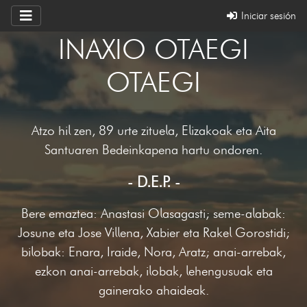
Iniciar sesión
INAXIO OTAEGI
OTAEGI
Atzo hil zen, 89 urte zituela, Elizakoak eta Aita
Santuaren Bedeinkapena hartu ondoren.
- D.E.P. -
Bere emaztea: Anastasi Olasagasti; seme-alabak:
Josune eta Jose Villena, Xabier eta Rakel Gorostidi;
bilobak: Enara, Iraide, Nora, Aratz; anai-arrebak,
ezkon anai-arrebak, ilobak, lehengusuak eta
gainerako ahaideak.