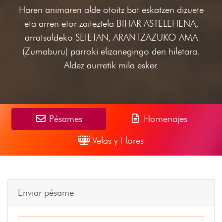
Haren animaren alde otoitz bat eskatzen dizuete
eta arren etor zaiteztela BIHAR ASTELEHENA,
arratsaldeko SEIETAN, ARANTZAZUKO AMA
(Zumaburu) parroki elizanegingo den hiletara.
Aldez aurretik mila esker.
Pésames
Homenajes
Velas y Flores
Enviar pésame