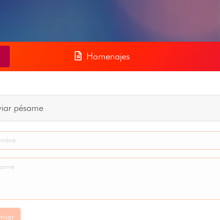
Homenajes
viar pésame
nviar