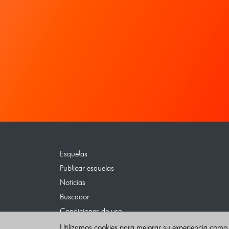
Esquelas
Publicar esquelas
Noticias
Buscador
Condiciones de uso
Contacto
Utilizamos cookies para mejorar su experiencia como