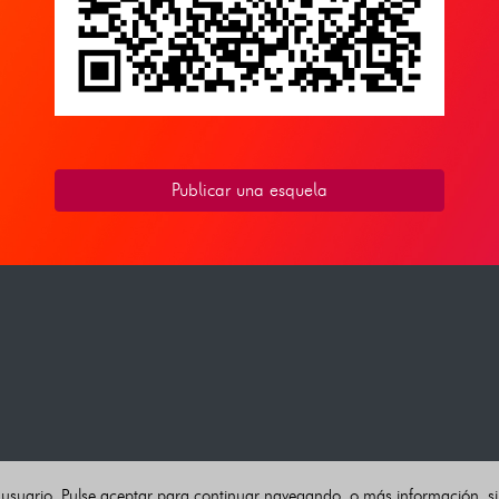
Publicar una esquela
 usuario. Pulse aceptar para continuar navegando, o más información, s