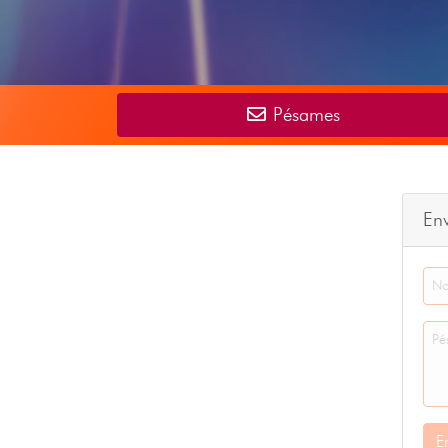
Pésames
En
E