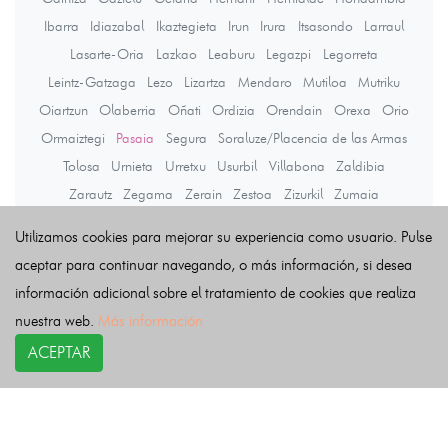
Ibarra
Idiazabal
Ikaztegieta
Irun
Irura
Itsasondo
Larraul
Lasarte-Oria
Lazkao
Leaburu
Legazpi
Legorreta
Leintz-Gatzaga
Lezo
Lizartza
Mendaro
Mutiloa
Mutriku
Oiartzun
Olaberria
Oñati
Ordizia
Orendain
Orexa
Orio
Ormaiztegi
Pasaia
Segura
Soraluze/Placencia de las Armas
Tolosa
Urnieta
Urretxu
Usurbil
Villabona
Zaldibia
Zarautz
Zegama
Zerain
Zestoa
Zizurkil
Zumaia
Zumarraga
Utilizamos cookies para mejorar su experiencia como usuario. Pulse
aceptar para continuar navegando, o más información, si desea
información adicional sobre el tratamiento de cookies que realiza
Últimas noticias
nuestra web.
Más información
ACEPTAR