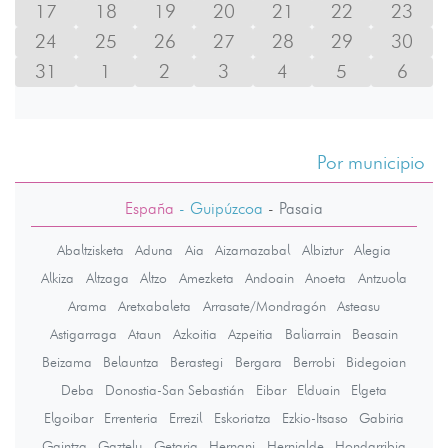
17
18
19
20
21
22
23
24
25
26
27
28
29
30
31
1
2
3
4
5
6
Por municipio
España
- Guipúzcoa
-
Pasaia
Abaltzisketa
Aduna
Aia
Aizarnazabal
Albiztur
Alegia
Alkiza
Altzaga
Altzo
Amezketa
Andoain
Anoeta
Antzuola
Arama
Aretxabaleta
Arrasate/Mondragón
Asteasu
Astigarraga
Ataun
Azkoitia
Azpeitia
Baliarrain
Beasain
Beizama
Belauntza
Berastegi
Bergara
Berrobi
Bidegoian
Deba
Donostia-San Sebastián
Eibar
Elduain
Elgeta
Elgoibar
Errenteria
Errezil
Eskoriatza
Ezkio-Itsaso
Gabiria
Gaintza
Gaztelu
Getaria
Hernani
Hernialde
Hondarribia