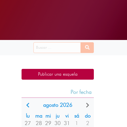
Publicar una esquela
Por fecha
agosto 2026
lu
ma
mi
ju
vi
sá
do
27
28
29
30
31
1
2