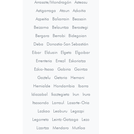
Arrasate/Mondragón
Asteasu
Astigarraga
Ataun
Azkoitia
Azpeitia
Baliarrain
Beasain
Beizama
Belauntza
Berastegi
Bergara
Berrobi
Bidegoian
Deba
Donostia-San Sebastián
Eibar
Elduain
Elgeta
Elgoibar
Errenteria
Errezil
Eskoriatza
Ezkio-Itsaso
Gabiria
Gaintza
Gaztelu
Getaria
Hernani
Hernialde
Hondarribia
Ibarra
Idiazabal
Ikaztegieta
Irun
Irura
Itsasondo
Larraul
Lasarte-Oria
Lazkao
Leaburu
Legazpi
Legorreta
Leintz-Gatzaga
Lezo
Lizartza
Mendaro
Mutiloa