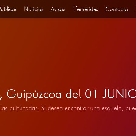
Publicar
Noticias
Avisos
Efemérides
Contacto
il, Guipúzcoa del 01 JUNI
las publicadas. Si desea encontrar una esquela, pued