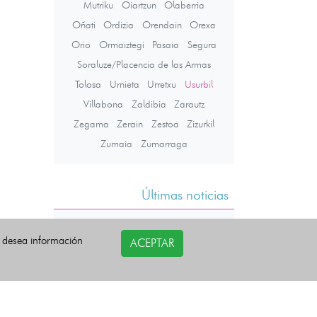
Mutriku
Oiartzun
Olaberria
Oñati
Ordizia
Orendain
Orexa
Orio
Ormaiztegi
Pasaia
Segura
Soraluze/Placencia de las Armas
Tolosa
Urnieta
Urretxu
Usurbil
Villabona
Zaldibia
Zarautz
Zegama
Zerain
Zestoa
Zizurkil
Zumaia
Zumarraga
Últimas noticias
i desea información
ACEPTAR