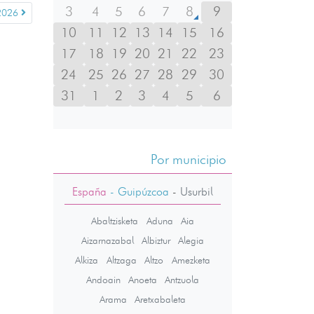
3
4
5
6
7
8
9
2026
10
11
12
13
14
15
16
17
18
19
20
21
22
23
24
25
26
27
28
29
30
31
1
2
3
4
5
6
Por municipio
España
- Guipúzcoa
-
Usurbil
Abaltzisketa
Aduna
Aia
Aizarnazabal
Albiztur
Alegia
Alkiza
Altzaga
Altzo
Amezketa
Andoain
Anoeta
Antzuola
Arama
Aretxabaleta