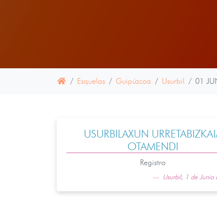
Esquelas
Guipúzcoa
Usurbil
01 JU
USURBILAXUN URRETABIZKAI
OTAMENDI
Registro
Usurbil, 1 de Junio