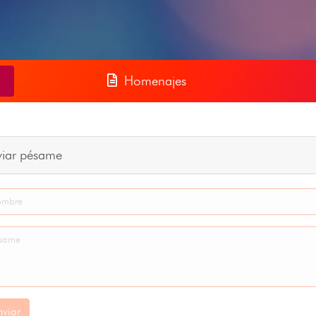
Homenajes
viar pésame
nviar