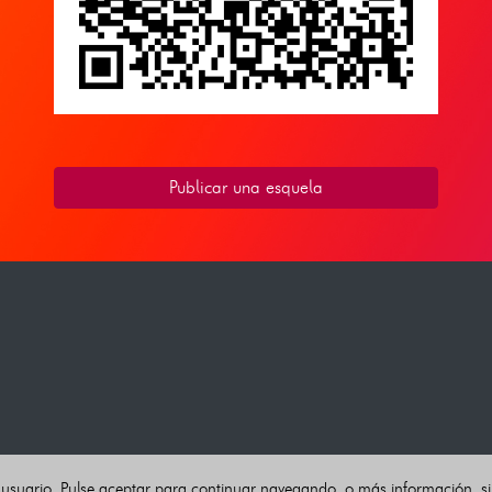
Publicar una esquela
 usuario. Pulse aceptar para continuar navegando, o más información, s