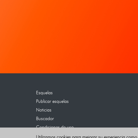
Esquelas
Publicar esquelas
Noticias
Buscador
Condiciones de uso
Contacto
Utilizamos cookies para mejorar su experiencia como