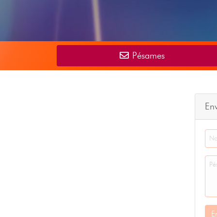
Pésames
En
E