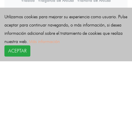
Vilaboa
Vilagarcía de Arousa
Vilanova de Arousa
Utilizamos cookies para mejorar su experiencia como usuario. Pulse
Últimas noticias
aceptar para continuar navegando, o más información, si desea
información adicional sobre el tratamiento de cookies que realiza
nuestra web.
Más información
ACEPTAR
COPYRIGHT©
esquelas.es
2026.
Esquelas
Todos los derechos reservados.
Publicar esquelas
Noticias
Política de privacidad
Buscador
Política de Cookies
Condiciones de uso
Contacto