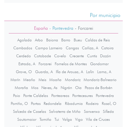
Por municipio
España
- Pontevedra
-
Forcarei
Agolada
Arbo
Baiona
Barro
Bueu
Caldas de Reis
Cambados
Campo Lameiro
Cangas
Cañiza, A
Catoira
Cerdedo
Cotobade
Covelo
Crecente
Cuntis
Dozón
Estrada, A
Forcarei
Fornelos de Montes
Gondomar
Grove, O
Guarda, A
Illa de Arousa, A
Lalín
Lama, A
Marín
Meaño
Meis
Moaña
Mondariz
Mondariz-Balneario
Moraña
Mos
Neves, As
Nigrán
Oia
Pazos de Borbén
Poio
Ponte Caldelas
Ponteareas
Pontecesures
Pontevedra
Porriño, O
Portas
Redondela
Ribadumia
Rodeiro
Rosal, O
Salceda de Caselas
Salvaterra de Miño
Sanxenxo
Silleda
Soutomaior
Tomiño
Tui
Valga
Vigo
Vila de Cruces