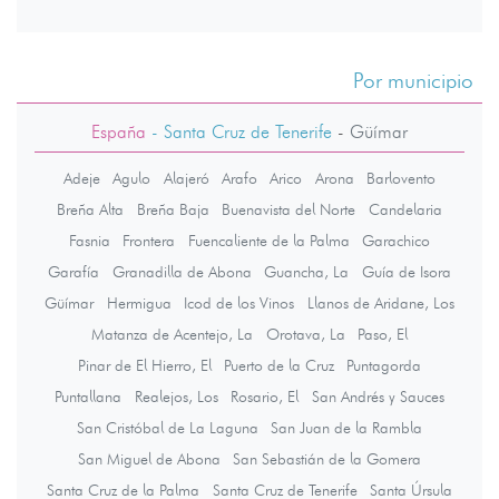
Por municipio
España
- Santa Cruz de Tenerife
-
Güímar
Adeje
Agulo
Alajeró
Arafo
Arico
Arona
Barlovento
Breña Alta
Breña Baja
Buenavista del Norte
Candelaria
Fasnia
Frontera
Fuencaliente de la Palma
Garachico
Garafía
Granadilla de Abona
Guancha, La
Guía de Isora
Güímar
Hermigua
Icod de los Vinos
Llanos de Aridane, Los
Matanza de Acentejo, La
Orotava, La
Paso, El
Pinar de El Hierro, El
Puerto de la Cruz
Puntagorda
Puntallana
Realejos, Los
Rosario, El
San Andrés y Sauces
San Cristóbal de La Laguna
San Juan de la Rambla
San Miguel de Abona
San Sebastián de la Gomera
Santa Cruz de la Palma
Santa Cruz de Tenerife
Santa Úrsula