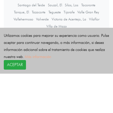
Santiago del Teide
Sauzal, El
Silos, Los
Tacoronte
Tanque, El
Tazacorte
Tegueste
Tijarafe
Valle Gran Rey
Vallehermoso
Valverde
Victoria de Acentejo, La
Vilaflor
Villa de Mazo
Utilizamos cookies para mejorar su experiencia como usuario. Pulse
aceptar para continuar navegando, o más información, si desea
Últimas noticias
información adicional sobre el tratamiento de cookies que realiza
nuestra web.
Más información
ACEPTAR
COPYRIGHT©
esquelas.es
2026.
Esquelas
Todos los derechos reservados.
Publicar esquelas
Noticias
Política de privacidad
Buscador