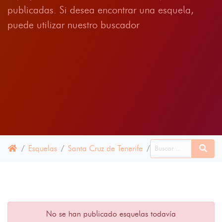
publicadas. Si desea encontrar una esquela,
puede utilizar nuestro buscador
Esquelas
Santa Cruz de Tenerife
Güímar
16 ABRIL
No se han publicado esquelas todavía