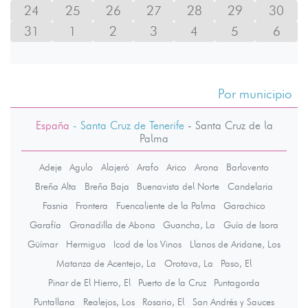
24
25
26
27
28
29
30
31
1
2
3
4
5
6
Por municipio
España
- Santa Cruz de Tenerife
-
Santa Cruz de la
Palma
Adeje
Agulo
Alajeró
Arafo
Arico
Arona
Barlovento
Breña Alta
Breña Baja
Buenavista del Norte
Candelaria
Fasnia
Frontera
Fuencaliente de la Palma
Garachico
Garafía
Granadilla de Abona
Guancha, La
Guía de Isora
Güímar
Hermigua
Icod de los Vinos
Llanos de Aridane, Los
Matanza de Acentejo, La
Orotava, La
Paso, El
Pinar de El Hierro, El
Puerto de la Cruz
Puntagorda
Puntallana
Realejos, Los
Rosario, El
San Andrés y Sauces