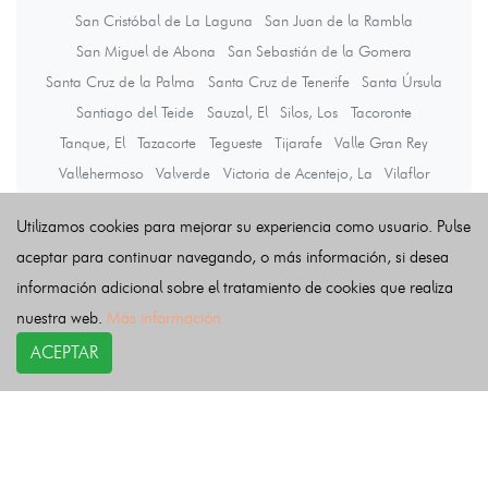
San Cristóbal de La Laguna
San Juan de la Rambla
San Miguel de Abona
San Sebastián de la Gomera
Santa Cruz de la Palma
Santa Cruz de Tenerife
Santa Úrsula
Santiago del Teide
Sauzal, El
Silos, Los
Tacoronte
Tanque, El
Tazacorte
Tegueste
Tijarafe
Valle Gran Rey
Vallehermoso
Valverde
Victoria de Acentejo, La
Vilaflor
Villa de Mazo
Utilizamos cookies para mejorar su experiencia como usuario. Pulse
aceptar para continuar navegando, o más información, si desea
Últimas noticias
información adicional sobre el tratamiento de cookies que realiza
nuestra web.
Más información
ACEPTAR
COPYRIGHT©
esquelas.es
2026.
Esquelas