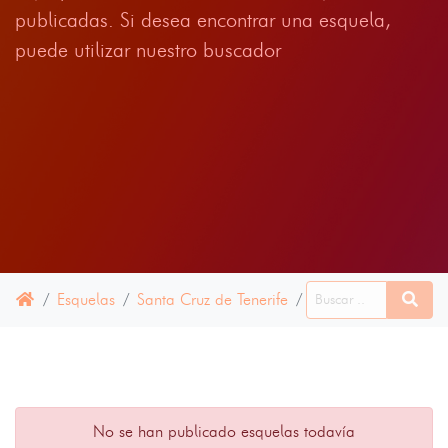
publicadas. Si desea encontrar una esquela,
puede utilizar nuestro buscador
Esquelas
Santa Cruz de Tenerife
Tanque, El
16 AB
No se han publicado esquelas todavía