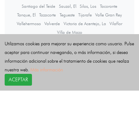
Santiago del Teide
Sauzal, El
Silos, Los
Tacoronte
Tanque, El
Tazacorte
Tegueste
Tijarafe
Valle Gran Rey
Vallehermoso
Valverde
Victoria de Acentejo, La
Vilaflor
Villa de Mazo
Utilizamos cookies para mejorar su experiencia como usuario. Pulse
aceptar para continuar navegando, o más información, si desea
Últimas noticias
información adicional sobre el tratamiento de cookies que realiza
nuestra web.
Más información
ACEPTAR
COPYRIGHT©
esquelas.es
2026.
Esquelas
Todos los derechos reservados.
Publicar esquelas
Noticias
Política de privacidad
Buscador