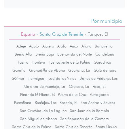
Por municipio
España
- Santa Cruz de Tenerife
-
Tanque, El
Adeje
Agulo
Alajeró
Arafo
Arico
Arona
Barlovento
Breña Alta
Breña Baja
Buenavista del Norte
Candelaria
Fasnia
Frontera
Fuencaliente de la Palma
Garachico
Garafía
Granadilla de Abona
Guancha, La
Guía de Isora
Güímar
Hermigua
Icod de los Vinos
Llanos de Aridane, Los
Matanza de Acentejo, La
Orotava, La
Paso, El
Pinar de El Hierro, El
Puerto de la Cruz
Puntagorda
Puntallana
Realejos, Los
Rosario, El
San Andrés y Sauces
San Cristóbal de La Laguna
San Juan de la Rambla
San Miguel de Abona
San Sebastián de la Gomera
Santa Cruz de la Palma
Santa Cruz de Tenerife
Santa Úrsula