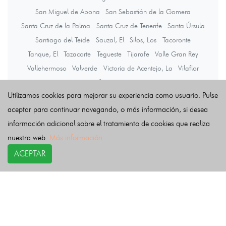
San Miguel de Abona
San Sebastián de la Gomera
Santa Cruz de la Palma
Santa Cruz de Tenerife
Santa Úrsula
Santiago del Teide
Sauzal, El
Silos, Los
Tacoronte
Tanque, El
Tazacorte
Tegueste
Tijarafe
Valle Gran Rey
Vallehermoso
Valverde
Victoria de Acentejo, La
Vilaflor
Villa de Mazo
Utilizamos cookies para mejorar su experiencia como usuario. Pulse
aceptar para continuar navegando, o más información, si desea
Últimas noticias
información adicional sobre el tratamiento de cookies que realiza
nuestra web.
Más información
ACEPTAR
COPYRIGHT©
esquelas.es
2026.
Esquelas
Todos los derechos reservados.