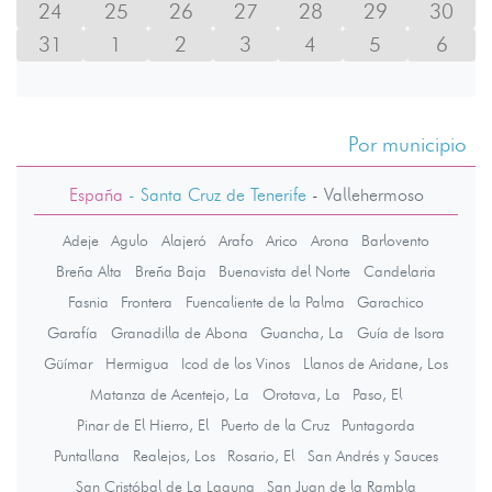
24
25
26
27
28
29
30
31
1
2
3
4
5
6
Por municipio
España
- Santa Cruz de Tenerife
-
Vallehermoso
Adeje
Agulo
Alajeró
Arafo
Arico
Arona
Barlovento
Breña Alta
Breña Baja
Buenavista del Norte
Candelaria
Fasnia
Frontera
Fuencaliente de la Palma
Garachico
Garafía
Granadilla de Abona
Guancha, La
Guía de Isora
Güímar
Hermigua
Icod de los Vinos
Llanos de Aridane, Los
Matanza de Acentejo, La
Orotava, La
Paso, El
Pinar de El Hierro, El
Puerto de la Cruz
Puntagorda
Puntallana
Realejos, Los
Rosario, El
San Andrés y Sauces
San Cristóbal de La Laguna
San Juan de la Rambla