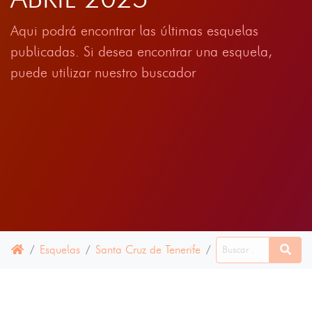
Aqui podrá encontrar las últimas esquelas
publicadas. Si desea encontrar una esquela,
puede utilizar nuestro buscador
Esquelas
Santa Cruz de Tenerife
Vallehermoso
16 