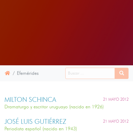
Efemérides
MILTON SCHINCA
21 MAYO 2012
Dramaturgo y escritor uruguayo (nacido en 1926)
JOSÉ LUIS GUTIÉRREZ
21 MAYO 2012
Periodista español (nacido en 1943)