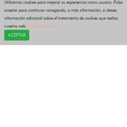
Utilizamos cookies para mejorar su experiencia como usuario. Pulse
HUGO DE VRIES
21 MAYO 1935
aceptar para continuar navegando, o más información, si desea
Botánico holandés
información adicional sobre el tratamiento de cookies que realiza
nuestra web.
Más información
Ver más efemérides del
21 MAYO
ACEPTAR
20 MAYO
22 MAYO
COPYRIGHT©
esquelas.es
2026.
Esquelas
Todos los derechos reservados.
Publicar esquelas
Noticias
Política de privacidad
Buscador
Política de Cookies
Condiciones de uso
Contacto