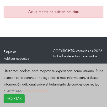
Actualmente no existen noticias
COPYRIGHT©
esquelas.es
2026.
Esquelas
Todos los derechos reservados.
Publicar esquelas
Noticias
Política de privacidad
Utilizamos cookies para mejorar su experiencia como usuario. Pulse
Buscador
Política de Cookies
aceptar para continuar navegando, o más información, si desea
Condiciones de uso
información adicional sobre el tratamiento de cookies que realiza
Contacto
nuestra web.
Más información
ACEPTAR