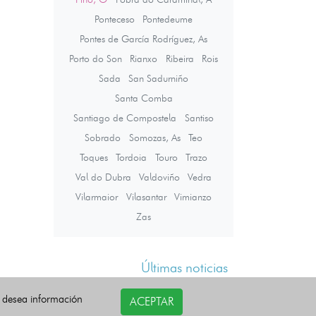
Ponteceso
Pontedeume
Pontes de García Rodríguez, As
Porto do Son
Rianxo
Ribeira
Rois
Sada
San Sadurniño
Santa Comba
Santiago de Compostela
Santiso
Sobrado
Somozas, As
Teo
Toques
Tordoia
Touro
Trazo
Val do Dubra
Valdoviño
Vedra
Vilarmaior
Vilasantar
Vimianzo
Zas
Últimas noticias
i desea información
ACEPTAR