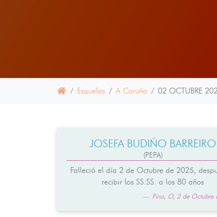
Esquelas
A Coruña
02 OCTUBRE 20
JOSEFA BUDIÑO BARREIRO
(PEPA)
Falleció el día 2 de Octubre de 2025, desp
recibir los SS.SS. a los 80 años
Pino, O, 2 de Octubre