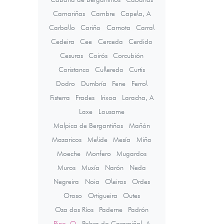
Camariñas
Cambre
Capela, A
Carballo
Cariño
Carnota
Carral
Cedeira
Cee
Cerceda
Cerdido
Cesuras
Coirós
Corcubión
Coristanco
Culleredo
Curtis
Dodro
Dumbría
Fene
Ferrol
Fisterra
Frades
Irixoa
Laracha, A
Laxe
Lousame
Malpica de Bergantiños
Mañón
Mazaricos
Melide
Mesía
Miño
Moeche
Monfero
Mugardos
Muros
Muxía
Narón
Neda
Negreira
Noia
Oleiros
Ordes
Oroso
Ortigueira
Outes
Oza dos Ríos
Paderne
Padrón
Pino, O
Pobra do Caramiñal, A