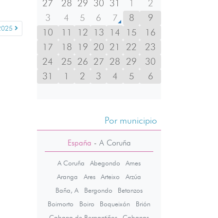
27
28
29
30
31
1
2
3
4
5
6
7
8
9
2025
10
11
12
13
14
15
16
17
18
19
20
21
22
23
24
25
26
27
28
29
30
31
1
2
3
4
5
6
Por municipio
España
-
A Coruña
A Coruña
Abegondo
Ames
Aranga
Ares
Arteixo
Arzúa
Baña, A
Bergondo
Betanzos
Boimorto
Boiro
Boqueixón
Brión
Cabana de Bergantiños
Cabanas