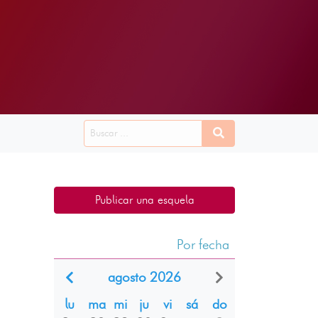
Publicar una esquela
Por fecha
agosto 2026
lu
ma
mi
ju
vi
sá
do