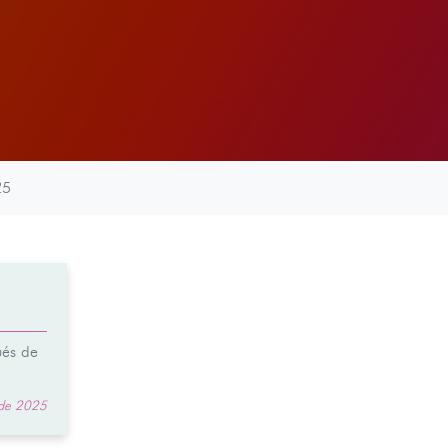
25
ués de
 de 2025