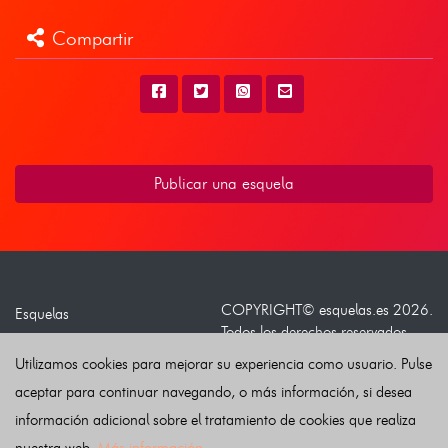
Compartir
Publicar una esquela
COPYRIGHT©
esquelas.es
2026.
Esquelas
Todos los derechos reservados.
Publicar esquelas
Utilizamos cookies para mejorar su experiencia como usuario. Pulse
Noticias
Política de privacidad
aceptar para continuar navegando, o más información, si desea
Buscador
Política de Cookies
información adicional sobre el tratamiento de cookies que realiza
Condiciones de uso
nuestra web.
Más información