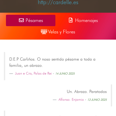
http://cardelle.es
Pésames
Homenajes
Velas y Flores
D.E.P Carliños. O noso sentido pésame a toda a
familia, un abrazo.
Juan e Cris, Palas de Rei
-
14 JUNIO 2025
Un. Abrazo. Paratodos
Alfonso. Enjamio
-
13 JUNIO 2025