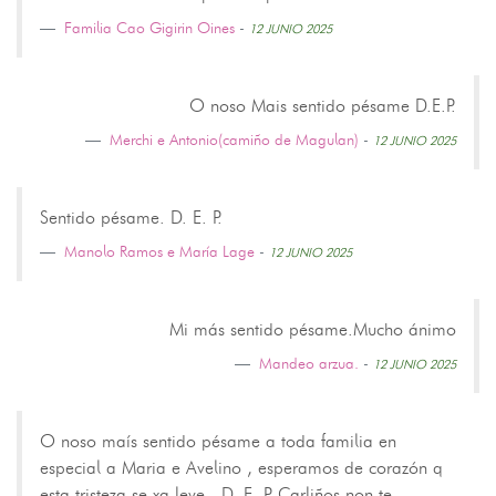
Familia Cao Gigirin Oines
-
12 JUNIO 2025
O noso Mais sentido pésame D.E.P.
Merchi e Antonio(camiño de Magulan)
-
12 JUNIO 2025
Sentido pésame. D. E. P.
Manolo Ramos e María Lage
-
12 JUNIO 2025
Mi más sentido pésame.Mucho ánimo
Mandeo arzua.
-
12 JUNIO 2025
O noso maís sentido pésame a toda familia en
especial a Maria e Avelino , esperamos de corazón q
esta tristeza se xa leve . D. E. P Carliños non te