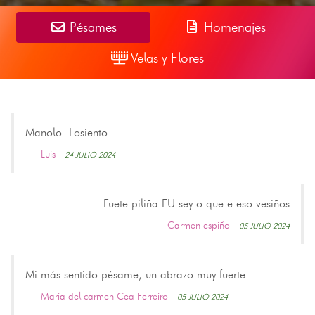
Pésames
Homenajes
Velas y Flores
Manolo. Losiento
Luis
-
24 JULIO 2024
Fuete piliña EU sey o que e eso vesiños
Carmen espiño
-
05 JULIO 2024
Mi más sentido pésame, un abrazo muy fuerte.
Maria del carmen Cea Ferreiro
-
05 JULIO 2024