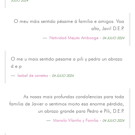
JULIO 2024
O meu máis sentido pésame á familia e amigos. Voa
alto, Javi! D.E.P.
Natividad Mejuto Amboage
-
04 JULIO 2024
O me u mais sentido pesame a pili y pedro un abrazo
d.e.p
Isabel de canetas
-
04 JULIO 2024
As nosas mais profundas condolencias para toda
familia de Javier o sentimos moito esa enorme pérdida,
un abrazo grande para Pedro e Pili, D.E.P.
Manolo Vilariño y Familia
-
04 JULIO 2024