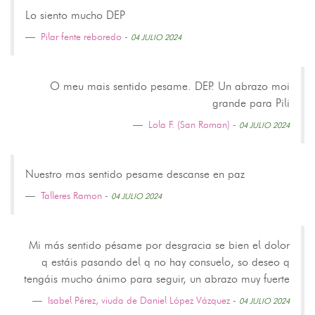
Lo siento mucho DEP
Pilar fente reboredo
-
04 JULIO 2024
O meu mais sentido pesame. DEP. Un abrazo moi
grande para Pili
Lola F. (San Roman)
-
04 JULIO 2024
Nuestro mas sentido pesame descanse en paz
Talleres Ramon
-
04 JULIO 2024
Mi más sentido pésame por desgracia se bien el dolor
q estáis pasando del q no hay consuelo, so deseo q
tengáis mucho ánimo para seguir, un abrazo muy fuerte
Isabel Pérez, viuda de Daniel López Vázquez
-
04 JULIO 2024