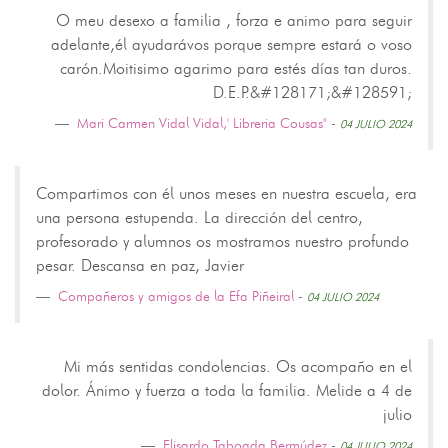
O meu desexo a familia , forza e animo para seguir
adelante,él ayudarávos porque sempre estará o voso
carón.Moitisimo agarimo para estés días tan duros.
D.E.P.&#128171;&#128591;
Mari Carmen Vidal Vidal,' Libreria Cousas"
-
04 JULIO 2024
Compartimos con él unos meses en nuestra escuela, era
una persona estupenda. La dirección del centro,
profesorado y alumnos os mostramos nuestro profundo
pesar. Descansa en paz, Javier
Compañeros y amigos de la Efa Piñeiral
-
04 JULIO 2024
Mi más sentidas condolencias. Os acompaño en el
dolor. Ánimo y fuerza a toda la familia. Melide a 4 de
julio
Elisardo Taboada Bermúdez
-
04 JULIO 2024