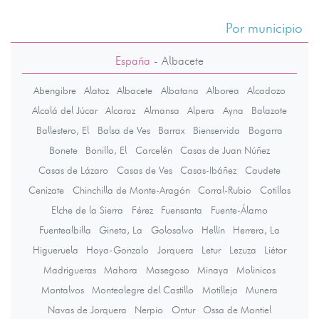
Por municipio
España
-
Albacete
Abengibre
Alatoz
Albacete
Albatana
Alborea
Alcadozo
Alcalá del Júcar
Alcaraz
Almansa
Alpera
Ayna
Balazote
Ballestero, El
Balsa de Ves
Barrax
Bienservida
Bogarra
Bonete
Bonillo, El
Carcelén
Casas de Juan Núñez
Casas de Lázaro
Casas de Ves
Casas-Ibáñez
Caudete
Cenizate
Chinchilla de Monte-Aragón
Corral-Rubio
Cotillas
Elche de la Sierra
Férez
Fuensanta
Fuente-Álamo
Fuentealbilla
Gineta, La
Golosalvo
Hellín
Herrera, La
Higueruela
Hoya-Gonzalo
Jorquera
Letur
Lezuza
Liétor
Madrigueras
Mahora
Masegoso
Minaya
Molinicos
Montalvos
Montealegre del Castillo
Motilleja
Munera
Navas de Jorquera
Nerpio
Ontur
Ossa de Montiel