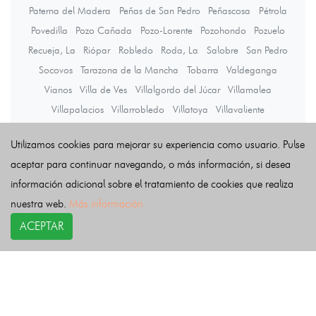
Paterna del Madera
Peñas de San Pedro
Peñascosa
Pétrola
Povedilla
Pozo Cañada
Pozo-Lorente
Pozohondo
Pozuelo
Recueja, La
Riópar
Robledo
Roda, La
Salobre
San Pedro
Socovos
Tarazona de la Mancha
Tobarra
Valdeganga
Vianos
Villa de Ves
Villalgordo del Júcar
Villamalea
Villapalacios
Villarrobledo
Villatoya
Villavaliente
Villaverde de Guadalimar
Viveros
Yeste
Utilizamos cookies para mejorar su experiencia como usuario. Pulse
aceptar para continuar navegando, o más información, si desea
Últimas noticias
información adicional sobre el tratamiento de cookies que realiza
nuestra web.
Más información
ACEPTAR
COPYRIGHT©
esquelas.es
2026.
Esquelas