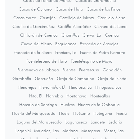
Casas de Fernando Alonso
Casas de Garcimolina
Casas de Guijarro
Casas de Haro
Casas de los Pinos
Casasimarro
Castejón
Castillejo de Iniesta
Castillejo-Sierra
Castillo de Garcimuñoz
Castillo-Albaráñez
Cervera del Llano
Chillarón de Cuenca
Chumillas
Cierva, La
Cuenca
Cueva del Hierro
Enguídanos
Fresneda de Altarejos
Fresneda de la Sierra
Frontera, La
Fuente de Pedro Naharro
Fuentelespino de Haro
Fuentelespino de Moya
Fuentenava de Jábaga
Fuentes
Fuertescusa
Gabaldón
Garaballa
Gascueña
Graja de Campalbo
Graja de Iniesta
Henarejos
Herrumblar, El
Hinojosa, La
Hinojosos, Los
Hito, El
Honrubia
Hontanaya
Hontecillas
Horcajo de Santiago
Huelves
Huerta de la Obispalía
Huerta del Marquesado
Huete
Huélamo
Huérguina
Iniesta
Laguna del Marquesado
Lagunaseca
Landete
Ledaña
Leganiel
Majadas, Las
Mariana
Masegosa
Mesas, Las