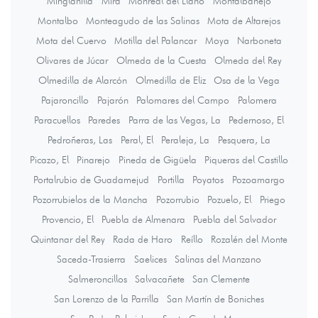
Minglanilla
Mira
Monreal del Llano
Montalbanejo
Montalbo
Monteagudo de las Salinas
Mota de Altarejos
Mota del Cuervo
Motilla del Palancar
Moya
Narboneta
Olivares de Júcar
Olmeda de la Cuesta
Olmeda del Rey
Olmedilla de Alarcón
Olmedilla de Eliz
Osa de la Vega
Pajaroncillo
Pajarón
Palomares del Campo
Palomera
Paracuellos
Paredes
Parra de las Vegas, La
Pedernoso, El
Pedroñeras, Las
Peral, El
Peraleja, La
Pesquera, La
Picazo, El
Pinarejo
Pineda de Gigüela
Piqueras del Castillo
Portalrubio de Guadamejud
Portilla
Poyatos
Pozoamargo
Pozorrubielos de la Mancha
Pozorrubio
Pozuelo, El
Priego
Provencio, El
Puebla de Almenara
Puebla del Salvador
Quintanar del Rey
Rada de Haro
Reíllo
Rozalén del Monte
Saceda-Trasierra
Saelices
Salinas del Manzano
Salmeroncillos
Salvacañete
San Clemente
San Lorenzo de la Parrilla
San Martín de Boniches