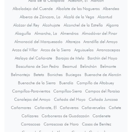
Abia de la Obispalía
Acebrón, El
Alarcón
Albaladejo del Cuende
Albalate de las Nogueras
Albendea
Alberca de Záncara, La
Alcalá de la Vega
Alcantud
Alcázar del Rey
Alcohujate
Alconchel de la Estrella
Algarra
Aliaguilla
Almarcha, La
Almendros
Almodóvar del Pinar
Almonacid del Marquesado
Altarejos
Arandilla del Arroyo
Arcas del Villar
Arcos de la Sierra
Arguisuelas
Arrancacepas
Atalaya del Cañavate
Barajas de Melo
Barchín del Hoyo
Bascuñana de San Pedro
Beamud
Belinchón
Belmonte
Belmontejo
Beteta
Boniches
Buciegas
Buenache de Alarcón
Buenache de la Sierra
Buendía
Campillo de Altobuey
Campillos-Paravientos
Campillos-Sierra
Campos del Paraíso
Canalejas del Arroyo
Cañada del Hoyo
Cañada Juncosa
Cañamares
Cañavate, El
Cañaveras
Cañaveruelas
Cañete
Cañizares
Carboneras de Guadazaón
Cardenete
Carrascosa
Carrascosa de Haro
Casas de Benítez