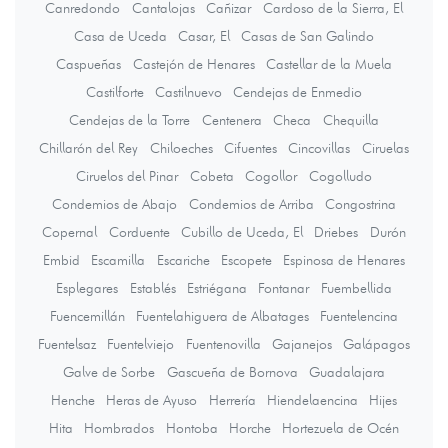
Canredondo
Cantalojas
Cañizar
Cardoso de la Sierra, El
Casa de Uceda
Casar, El
Casas de San Galindo
Caspueñas
Castejón de Henares
Castellar de la Muela
Castilforte
Castilnuevo
Cendejas de Enmedio
Cendejas de la Torre
Centenera
Checa
Chequilla
Chillarón del Rey
Chiloeches
Cifuentes
Cincovillas
Ciruelas
Ciruelos del Pinar
Cobeta
Cogollor
Cogolludo
Condemios de Abajo
Condemios de Arriba
Congostrina
Copernal
Corduente
Cubillo de Uceda, El
Driebes
Durón
Embid
Escamilla
Escariche
Escopete
Espinosa de Henares
Esplegares
Establés
Estriégana
Fontanar
Fuembellida
Fuencemillán
Fuentelahiguera de Albatages
Fuentelencina
Fuentelsaz
Fuentelviejo
Fuentenovilla
Gajanejos
Galápagos
Galve de Sorbe
Gascueña de Bornova
Guadalajara
Henche
Heras de Ayuso
Herrería
Hiendelaencina
Hijes
Hita
Hombrados
Hontoba
Horche
Hortezuela de Océn