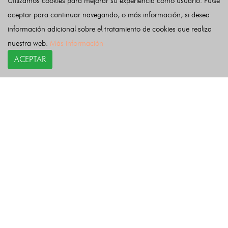
Utilizamos cookies para mejorar su experiencia como usuario. Pulse
Torrubia
Tortuera
Tortuero
Tórtola de Henares
Traíd
aceptar para continuar navegando, o más información, si desea
Trijueque
Trillo
Uceda
Ujados
Utande
Valdarachas
información adicional sobre el tratamiento de cookies que realiza
Valdearenas
Valdeavellano
Valdeaveruelo
Valdeconcha
nuestra web.
Más información
Valdegrudas
Valdelcubo
Valdenuño Fernández
ACEPTAR
Valdepeñas de la Sierra
Valderrebollo
Valdesotos
Valfermoso de Tajuña
Valhermoso
Valtablado del Río
Valverde de los Arroyos
Viana de Jadraque
Villanueva de Alcorón
Villanueva de Argecilla
Villanueva de la Torre
Villares de Jadraque
Villaseca de Henares
Villaseca de Uceda
Villel de Mesa
Viñuelas
Yebes
Yebra
Yélamos de Abajo
Yélamos de Arriba
Yunquera de Henares
Yunta, La
Zaorejas
Zarzuela de Jadraque
Zorita de los Canes
Últimas noticias