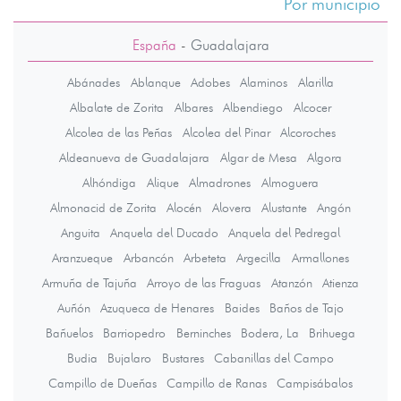
Por municipio
España
-
Guadalajara
Abánades
Ablanque
Adobes
Alaminos
Alarilla
Albalate de Zorita
Albares
Albendiego
Alcocer
Alcolea de las Peñas
Alcolea del Pinar
Alcoroches
Aldeanueva de Guadalajara
Algar de Mesa
Algora
Alhóndiga
Alique
Almadrones
Almoguera
Almonacid de Zorita
Alocén
Alovera
Alustante
Angón
Anguita
Anquela del Ducado
Anquela del Pedregal
Aranzueque
Arbancón
Arbeteta
Argecilla
Armallones
Armuña de Tajuña
Arroyo de las Fraguas
Atanzón
Atienza
Auñón
Azuqueca de Henares
Baides
Baños de Tajo
Bañuelos
Barriopedro
Berninches
Bodera, La
Brihuega
Budia
Bujalaro
Bustares
Cabanillas del Campo
Campillo de Dueñas
Campillo de Ranas
Campisábalos