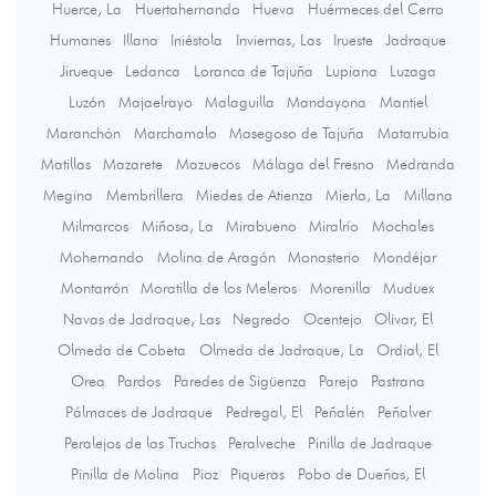
Huerce, La
Huertahernando
Hueva
Huérmeces del Cerro
Humanes
Illana
Iniéstola
Inviernas, Las
Irueste
Jadraque
Jirueque
Ledanca
Loranca de Tajuña
Lupiana
Luzaga
Luzón
Majaelrayo
Malaguilla
Mandayona
Mantiel
Maranchón
Marchamalo
Masegoso de Tajuña
Matarrubia
Matillas
Mazarete
Mazuecos
Málaga del Fresno
Medranda
Megina
Membrillera
Miedes de Atienza
Mierla, La
Millana
Milmarcos
Miñosa, La
Mirabueno
Miralrío
Mochales
Mohernando
Molina de Aragón
Monasterio
Mondéjar
Montarrón
Moratilla de los Meleros
Morenilla
Muduex
Navas de Jadraque, Las
Negredo
Ocentejo
Olivar, El
Olmeda de Cobeta
Olmeda de Jadraque, La
Ordial, El
Orea
Pardos
Paredes de Sigüenza
Pareja
Pastrana
Pálmaces de Jadraque
Pedregal, El
Peñalén
Peñalver
Peralejos de las Truchas
Peralveche
Pinilla de Jadraque
Pinilla de Molina
Pioz
Piqueras
Pobo de Dueñas, El