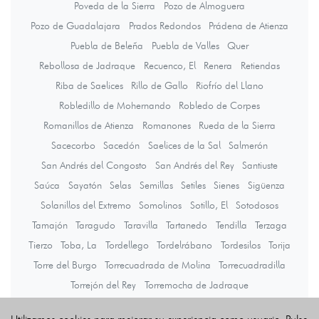
Poveda de la Sierra
Pozo de Almoguera
Pozo de Guadalajara
Prados Redondos
Prádena de Atienza
Puebla de Beleña
Puebla de Valles
Quer
Rebollosa de Jadraque
Recuenco, El
Renera
Retiendas
Riba de Saelices
Rillo de Gallo
Riofrío del Llano
Robledillo de Mohernando
Robledo de Corpes
Romanillos de Atienza
Romanones
Rueda de la Sierra
Sacecorbo
Sacedón
Saelices de la Sal
Salmerón
San Andrés del Congosto
San Andrés del Rey
Santiuste
Saúca
Sayatón
Selas
Semillas
Setiles
Sienes
Sigüenza
Solanillos del Extremo
Somolinos
Sotillo, El
Sotodosos
Tamajón
Taragudo
Taravilla
Tartanedo
Tendilla
Terzaga
Tierzo
Toba, La
Tordellego
Tordelrábano
Tordesilos
Torija
Torre del Burgo
Torrecuadrada de Molina
Torrecuadradilla
Torrejón del Rey
Torremocha de Jadraque
Torremocha del Campo
Torremocha del Pinar
Torremochuela