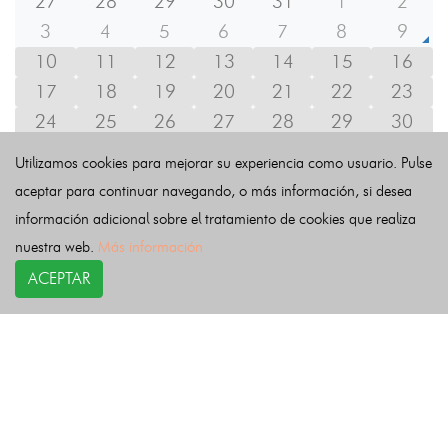
27
28
29
30
31
1
2
3
4
5
6
7
8
9
10
11
12
13
14
15
16
17
18
19
20
21
22
23
24
25
26
27
28
29
30
31
1
2
3
4
5
6
Utilizamos cookies para mejorar su experiencia como usuario. Pulse
aceptar para continuar navegando, o más información, si desea
información adicional sobre el tratamiento de cookies que realiza
Por municipio
nuestra web.
Más información
ACEPTAR
España
-
Guipúzcoa
Abaltzisketa
Aduna
Aia
Aizarnazabal
Albiztur
Alegia
Alkiza
Altzaga
Altzo
Amezketa
Andoain
Anoeta
Antzuola
Arama
Aretxabaleta
Arrasate/Mondragón
Asteasu
Astigarraga
Ataun
Azkoitia
Azpeitia
Baliarrain
Beasain
Beizama
Belauntza
Berastegi
Bergara
Berrobi
Bidegoian