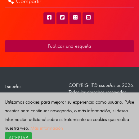
Compartir
Publicar una esquela
COPYRIGHT©
esquelas.es
2026.
Esquelas
Todos los derechos reservados.
Publicar esquelas
Utilizamos cookies para mejorar su experiencia como usuario. Pulse
Noticias
Política de privacidad
aceptar para continuar navegando, o más información, si desea
Buscador
Política de Cookies
información adicional sobre el tratamiento de cookies que realiza
Condiciones de uso
nuestra web.
Más información
Contacto
ACEPTAR