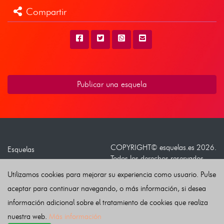
Compartir
Publicar una esquela
COPYRIGHT©
esquelas.es
2026.
Esquelas
Todos los derechos reservados.
Publicar esquelas
Utilizamos cookies para mejorar su experiencia como usuario. Pulse
Noticias
Política de privacidad
aceptar para continuar navegando, o más información, si desea
Buscador
Política de Cookies
información adicional sobre el tratamiento de cookies que realiza
Condiciones de uso
nuestra web.
Más información
Contacto