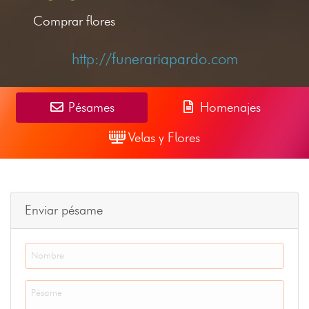
Comprar flores
http://funerariapardo.com
Pésames
Homenajes
Velas y Flores
Enviar pésame