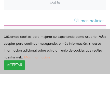
Melilla
Últimas noticias
Utilizamos cookies para mejorar su experiencia como usuario. Pulse
aceptar para continuar navegando, o más información, si desea
información adicional sobre el tratamiento de cookies que realiza
nuestra web.
Más información
ACEPTAR
COPYRIGHT©
esquelas.es
2026.
Esquelas
Todos los derechos reservados.
Publicar esquelas
Noticias
Política de privacidad
Buscador
Política de Cookies
Condiciones de uso
Contacto