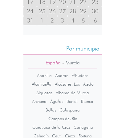
17
18
19
20
21
22
23
24
25
26
27
28
29
30
31
1
2
3
4
5
6
Por municipio
España
-
Murcia
Abanilla
Abarán
Albudeite
Alcantarilla
Alcázares, Los
Aledo
Alguazas
Alhama de Murcia
Archena
Águilas
Beniel
Blanca
Bullas
Calasparra
Campos del Río
Caravaca de la Cruz
Cartagena
Cehegín
Ceutí
Cieza
Fortuna