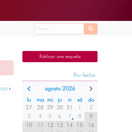
Publicar una esquela
Por fecha
agosto 2026
2025
lu
ma
mi
ju
vi
sá
do
27
28
29
30
31
1
2
3
4
5
6
7
8
9
10
11
12
13
14
15
16