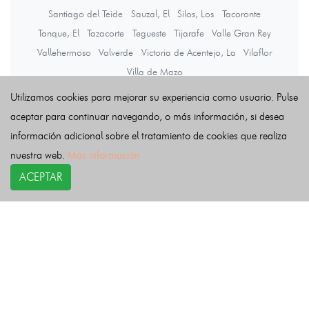
Santiago del Teide
Sauzal, El
Silos, Los
Tacoronte
Tanque, El
Tazacorte
Tegueste
Tijarafe
Valle Gran Rey
Vallehermoso
Valverde
Victoria de Acentejo, La
Vilaflor
Villa de Mazo
Utilizamos cookies para mejorar su experiencia como usuario. Pulse
aceptar para continuar navegando, o más información, si desea
Últimas noticias
información adicional sobre el tratamiento de cookies que realiza
nuestra web.
Más información
ACEPTAR
COPYRIGHT©
esquelas.es
2026.
Esquelas
Todos los derechos reservados.
Publicar esquelas
Noticias
Política de privacidad
Buscador