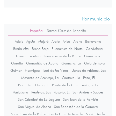
Por municipio
España
-
Santa Cruz de Tenerife
Adeje
Agulo
Alajeró
Arafo
Arico
Arona
Barlovento
Breña Alta
Breña Baja
Buenavista del Norte
Candelaria
Fasnia
Frontera
Fuencaliente de la Palma
Garachico
Garafía
Granadilla de Abona
Guancha, La
Guía de Isora
Güímar
Hermigua
Icod de los Vinos
Llanos de Aridane, Los
Matanza de Acentejo, La
Orotava, La
Paso, El
Pinar de El Hierro, El
Puerto de la Cruz
Puntagorda
Puntallana
Realejos, Los
Rosario, El
San Andrés y Sauces
San Cristóbal de La Laguna
San Juan de la Rambla
San Miguel de Abona
San Sebastián de la Gomera
Santa Cruz de la Palma
Santa Cruz de Tenerife
Santa Úrsula