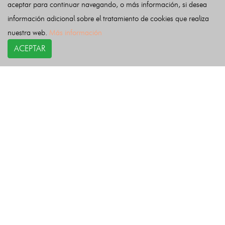
aceptar para continuar navegando, o más información, si desea
Ventas de San Julián, Las
Villa de Don Fadrique, La
información adicional sobre el tratamiento de cookies que realiza
Villacañas
Villafranca de los Caballeros
nuestra web.
Más información
Villaluenga de la Sagra
Villamiel de Toledo
Villaminaya
ACEPTAR
Villamuelas
Villanueva de Alcardete
Villanueva de Bogas
Villarejo de Montalbán
Villarrubia de Santiago
Villaseca de la Sagra
Villasequilla
Villatobas
Viso de San Juan, El
Yeles
Yepes
Yébenes, Los
Yuncler
Yunclillos
Yuncos
Últimas noticias