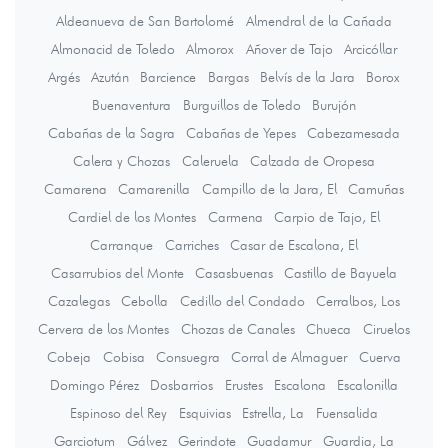
Aldeanueva de San Bartolomé
Almendral de la Cañada
Almonacid de Toledo
Almorox
Añover de Tajo
Arcicóllar
Argés
Azután
Barcience
Bargas
Belvís de la Jara
Borox
Buenaventura
Burguillos de Toledo
Burujón
Cabañas de la Sagra
Cabañas de Yepes
Cabezamesada
Calera y Chozas
Caleruela
Calzada de Oropesa
Camarena
Camarenilla
Campillo de la Jara, El
Camuñas
Cardiel de los Montes
Carmena
Carpio de Tajo, El
Carranque
Carriches
Casar de Escalona, El
Casarrubios del Monte
Casasbuenas
Castillo de Bayuela
Cazalegas
Cebolla
Cedillo del Condado
Cerralbos, Los
Cervera de los Montes
Chozas de Canales
Chueca
Ciruelos
Cobeja
Cobisa
Consuegra
Corral de Almaguer
Cuerva
Domingo Pérez
Dosbarrios
Erustes
Escalona
Escalonilla
Espinoso del Rey
Esquivias
Estrella, La
Fuensalida
Garciotum
Gálvez
Gerindote
Guadamur
Guardia, La