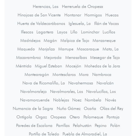
Herencias, Las
Herreruela de Oropesa
Hinojosa de San Vicente
Hontanar
Hormigos
Huecas
Huerta de Valdecarábanos
Iglesuela, La
Illán de Vacas
Illescas
Lagartera
Layos
Lillo
Lominchar
Lucillos
Madridejos
Magán
Malpica de Tajo
Manzaneque
Maqueda
Marjaliza
Marrupe
Mascaraque
Mata, La
Mazarambroz
Mejorada
Menasalbas
Mesegar de Tajo
Méntrida
Miguel Esteban
Mocejón
Mohedas de la Jara
Montearagón
Montesclaros
Mora
Nambroca
Nava de Ricomalillo, La
Navahermosa
Navalcán
Navalmoralejo
Navalmorales, Los
Navalucillos, Los
Navamorcuende
Noblejas
Noez
Nombela
Novés
Numancia de la Sagra
Nuño Gómez
Ocaña
Olías del Rey
Ontígola
Orgaz
Oropesa
Otero
Palomeque
Pantoja
Paredes de Escalona
Parrillas
Pelahustán
Pepino
Polán
Portillo de Toledo
Puebla de Almoradiel, La