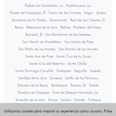
Puebla de Montalbán, La
Pueblanueva, La
Puente del Arzobispo, El
Puerto de San Vicente
Pulgar
Quero
Quintanar de la Orden
Quismondo
Real de San Vicente, El
Recas
Retamoso de la Jara
Rielves
Robledo del Mazo
Romeral, El
San Bartolomé de las Abiertas
San Martín de Montalbán
San Martín de Pusa
San Pablo de los Montes
San Román de los Montes
Santa Ana de Pusa
Santa Cruz de la Zarza
Santa Cruz del Retamar
Santa Olalla
Santo Domingo-Caudilla
Sartajada
Segurilla
Seseña
Sevilleja de la Jara
Sonseca
Sotillo de las Palomas
Talavera de la Reina
Tembleque
Toboso, El
Toledo
Torralba de Oropesa
Torre de Esteban Hambrán, La
Torrecilla de la Jara
Torrico
Torrijos
Totanés
Turleque
Ugena
Urda
Valdeverdeja
Valmojado
Velada
Utilizamos cookies para mejorar su experiencia como usuario. Pulse
Ventas con Peña Aguilera, Las
Ventas de Retamosa, Las