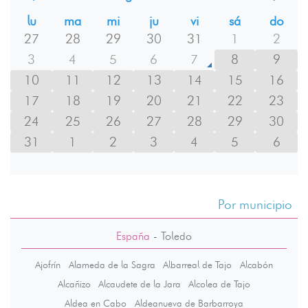
lu
ma
mi
ju
vi
sá
do
27
28
29
30
31
1
2
3
4
5
6
7
8
9
10
11
12
13
14
15
16
17
18
19
20
21
22
23
24
25
26
27
28
29
30
31
1
2
3
4
5
6
Por municipio
España
-
Toledo
Ajofrín
Alameda de la Sagra
Albarreal de Tajo
Alcabón
Alcañizo
Alcaudete de la Jara
Alcolea de Tajo
Aldea en Cabo
Aldeanueva de Barbarroya