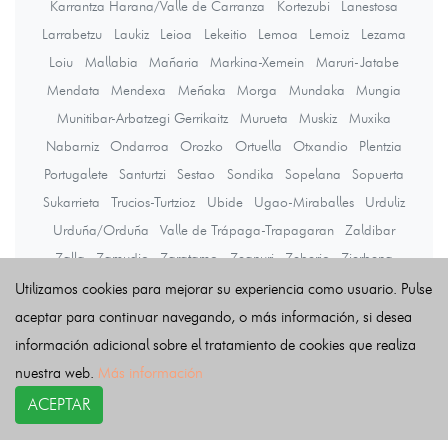
Karrantza Harana/Valle de Carranza
Kortezubi
Lanestosa
Larrabetzu
Laukiz
Leioa
Lekeitio
Lemoa
Lemoiz
Lezama
Loiu
Mallabia
Mañaria
Markina-Xemein
Maruri-Jatabe
Mendata
Mendexa
Meñaka
Morga
Mundaka
Mungia
Munitibar-Arbatzegi Gerrikaitz
Murueta
Muskiz
Muxika
Nabarniz
Ondarroa
Orozko
Ortuella
Otxandio
Plentzia
Portugalete
Santurtzi
Sestao
Sondika
Sopelana
Sopuerta
Sukarrieta
Trucios-Turtzioz
Ubide
Ugao-Miraballes
Urduliz
Urduña/Orduña
Valle de Trápaga-Trapagaran
Zaldibar
Zalla
Zamudio
Zaratamo
Zeanuri
Zeberio
Zierbena
Ziortza-Bolibar
Utilizamos cookies para mejorar su experiencia como usuario. Pulse
aceptar para continuar navegando, o más información, si desea
información adicional sobre el tratamiento de cookies que realiza
Últimas noticias
nuestra web.
Más información
ACEPTAR