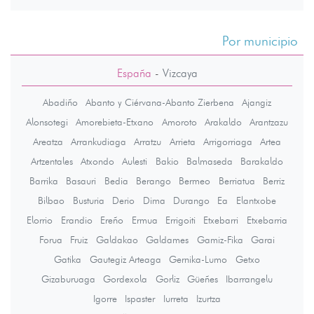
Por municipio
España
-
Vizcaya
Abadiño
Abanto y Ciérvana-Abanto Zierbena
Ajangiz
Alonsotegi
Amorebieta-Etxano
Amoroto
Arakaldo
Arantzazu
Areatza
Arrankudiaga
Arratzu
Arrieta
Arrigorriaga
Artea
Artzentales
Atxondo
Aulesti
Bakio
Balmaseda
Barakaldo
Barrika
Basauri
Bedia
Berango
Bermeo
Berriatua
Berriz
Bilbao
Busturia
Derio
Dima
Durango
Ea
Elantxobe
Elorrio
Erandio
Ereño
Ermua
Errigoiti
Etxebarri
Etxebarria
Forua
Fruiz
Galdakao
Galdames
Gamiz-Fika
Garai
Gatika
Gautegiz Arteaga
Gernika-Lumo
Getxo
Gizaburuaga
Gordexola
Gorliz
Güeñes
Ibarrangelu
Igorre
Ispaster
Iurreta
Izurtza