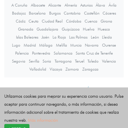
A Coruña
Albacete
Alicante
Almería
Asturias
Álava
Ávila
Badajoz
Barcelona
Burgos
Cantabria
Castellón
Cáceres
Cádiz
Ceuta
Ciudad Real
Córdoba
Cuenca
Girona
Granada
Guadalajara
Guipúzcoa
Huelva
Huesca
Islas Baleares
Jaén
La Rioja
Las Palmas
León
Lleida
Lugo
Madrid
Málaga
Melilla
Murcia
Navarra
Ourense
Palencia
Pontevedra
Salamanca
Santa Cruz de Tenerife
Segovia
Sevilla
Soria
Tarragona
Teruel
Toledo
Valencia
Valladolid
Vizcaya
Zamora
Zaragoza
Últimas noticias
Utilizamos cookies para mejorar su experiencia como usuario. Pulse
aceptar para continuar navegando, o más información, si desea
información adicional sobre el tratamiento de cookies que realiza
nuestra web.
Más información