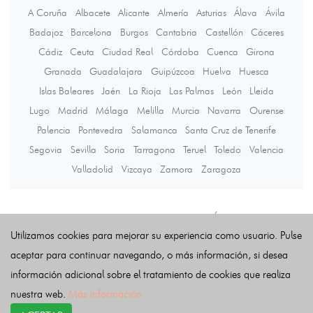
A Coruña
Albacete
Alicante
Almería
Asturias
Álava
Ávila
Badajoz
Barcelona
Burgos
Cantabria
Castellón
Cáceres
Cádiz
Ceuta
Ciudad Real
Córdoba
Cuenca
Girona
Granada
Guadalajara
Guipúzcoa
Huelva
Huesca
Islas Baleares
Jaén
La Rioja
Las Palmas
León
Lleida
Lugo
Madrid
Málaga
Melilla
Murcia
Navarra
Ourense
Palencia
Pontevedra
Salamanca
Santa Cruz de Tenerife
Segovia
Sevilla
Soria
Tarragona
Teruel
Toledo
Valencia
Valladolid
Vizcaya
Zamora
Zaragoza
Últimas noticias
Utilizamos cookies para mejorar su experiencia como usuario. Pulse
aceptar para continuar navegando, o más información, si desea
información adicional sobre el tratamiento de cookies que realiza
nuestra web.
Más información