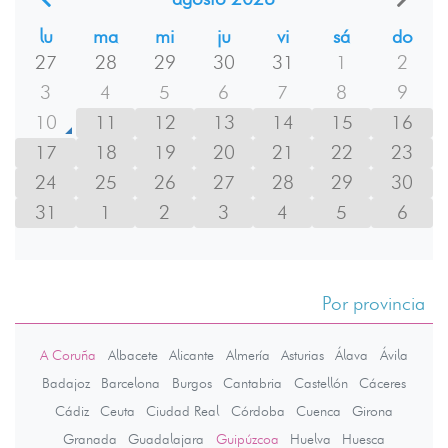
lu
ma
mi
ju
vi
sá
do
27
28
29
30
31
1
2
3
4
5
6
7
8
9
10
11
12
13
14
15
16
17
18
19
20
21
22
23
24
25
26
27
28
29
30
31
1
2
3
4
5
6
Por provincia
A Coruña
Albacete
Alicante
Almería
Asturias
Álava
Ávila
Badajoz
Barcelona
Burgos
Cantabria
Castellón
Cáceres
Cádiz
Ceuta
Ciudad Real
Córdoba
Cuenca
Girona
Granada
Guadalajara
Guipúzcoa
Huelva
Huesca