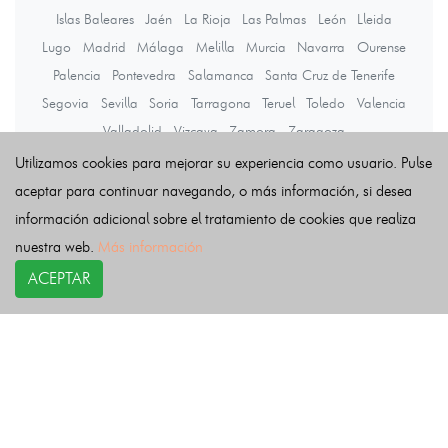
Islas Baleares
Jaén
La Rioja
Las Palmas
León
Lleida
Lugo
Madrid
Málaga
Melilla
Murcia
Navarra
Ourense
Palencia
Pontevedra
Salamanca
Santa Cruz de Tenerife
Segovia
Sevilla
Soria
Tarragona
Teruel
Toledo
Valencia
Valladolid
Vizcaya
Zamora
Zaragoza
Utilizamos cookies para mejorar su experiencia como usuario. Pulse
aceptar para continuar navegando, o más información, si desea
Últimas noticias
información adicional sobre el tratamiento de cookies que realiza
nuestra web.
Más información
ACEPTAR
COPYRIGHT©
esquelas.es
2026.
Esquelas
Todos los derechos reservados.
Publicar esquelas
Noticias