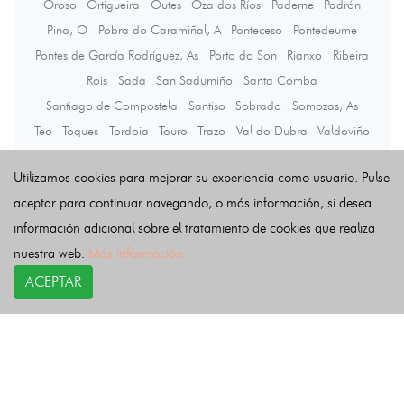
Oroso
Ortigueira
Outes
Oza dos Ríos
Paderne
Padrón
Pino, O
Pobra do Caramiñal, A
Ponteceso
Pontedeume
Pontes de García Rodríguez, As
Porto do Son
Rianxo
Ribeira
Rois
Sada
San Sadurniño
Santa Comba
Santiago de Compostela
Santiso
Sobrado
Somozas, As
Teo
Toques
Tordoia
Touro
Trazo
Val do Dubra
Valdoviño
Vedra
Vilarmaior
Vilasantar
Vimianzo
Zas
Utilizamos cookies para mejorar su experiencia como usuario. Pulse
aceptar para continuar navegando, o más información, si desea
Últimas noticias
información adicional sobre el tratamiento de cookies que realiza
nuestra web.
Más información
ACEPTAR
COPYRIGHT©
esquelas.es
2026.
Esquelas