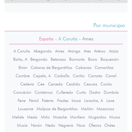
Por municipio
España
- A Coruña
-
Ames
A Coruña
Abegondo
Ames
Aranga
Ares
Arteixo
Arzúa
Baña, A
Bergondo
Betanzos
Boimorto
Boiro
Boqueixón
Brión
Cabana de Bergantiños
Cabanas
Camariñas
Cambre
Capela, A
Carballo
Cariño
Carnota
Carral
Cedeira
Cee
Cerceda
Cerdido
Cesuras
Coirós
Corcubión
Coristanco
Culleredo
Curtis
Dodro
Dumbría
Fene
Ferrol
Fisterra
Frades
Irixoa
Laracha, A
Laxe
Lousame
Malpica de Bergantiños
Mañón
Mazaricos
Melide
Mesía
Miño
Moeche
Monfero
Mugardos
Muros
Muxía
Narón
Neda
Negreira
Noia
Oleiros
Ordes