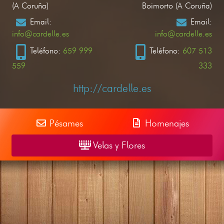
(A Coruña)
Boimorto (A Coruña)
Email:
Email:
info@cardelle.es
info@cardelle.es
Teléfono:
659 999
Teléfono:
607 513
559
333
http://cardelle.es
Pésames
Homenajes
Velas y Flores