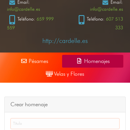
Email:
Email:
info@cardelle.es
info@cardelle.es
Teléfono:
659 999
Teléfono:
607 513
559
333
http://cardelle.es
Pésames
Homenajes
Velas y Flores
Crear homenaje