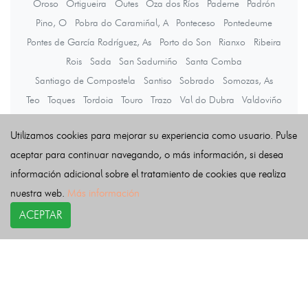
Oroso
Ortigueira
Outes
Oza dos Ríos
Paderne
Padrón
Pino, O
Pobra do Caramiñal, A
Ponteceso
Pontedeume
Pontes de García Rodríguez, As
Porto do Son
Rianxo
Ribeira
Rois
Sada
San Sadurniño
Santa Comba
Santiago de Compostela
Santiso
Sobrado
Somozas, As
Teo
Toques
Tordoia
Touro
Trazo
Val do Dubra
Valdoviño
Vedra
Vilarmaior
Vilasantar
Vimianzo
Zas
Utilizamos cookies para mejorar su experiencia como usuario. Pulse
aceptar para continuar navegando, o más información, si desea
Últimas noticias
información adicional sobre el tratamiento de cookies que realiza
nuestra web.
Más información
ACEPTAR
COPYRIGHT©
esquelas.es
2026.
Esquelas