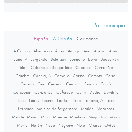
Por municipio
España
- A Coruña
-
Coristanco
A Coruña
Abegondo
Ames
Aranga
Ares
Arteixo
Arzúa
Baña, A
Bergondo
Betanzos
Boimorto
Boiro
Boqueixón
Brión
Cabana de Bergantiños
Cabanas
Camariñas
Cambre
Capela, A
Carballo
Cariño
Carnota
Carral
Cedeira
Cee
Cerceda
Cerdido
Cesuras
Coirós
Corcubión
Coristanco
Culleredo
Curtis
Dodro
Dumbría
Fene
Ferrol
Fisterra
Frades
Irixoa
Laracha, A
Laxe
Lousame
Malpica de Bergantiños
Mañón
Mazaricos
Melide
Mesía
Miño
Moeche
Monfero
Mugardos
Muros
Muxía
Narón
Neda
Negreira
Noia
Oleiros
Ordes