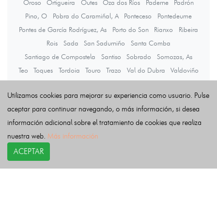
Oroso
Ortigueira
Outes
Oza dos Ríos
Paderne
Padrón
Pino, O
Pobra do Caramiñal, A
Ponteceso
Pontedeume
Pontes de García Rodríguez, As
Porto do Son
Rianxo
Ribeira
Rois
Sada
San Sadurniño
Santa Comba
Santiago de Compostela
Santiso
Sobrado
Somozas, As
Teo
Toques
Tordoia
Touro
Trazo
Val do Dubra
Valdoviño
Vedra
Vilarmaior
Vilasantar
Vimianzo
Zas
Utilizamos cookies para mejorar su experiencia como usuario. Pulse
aceptar para continuar navegando, o más información, si desea
Últimas noticias
información adicional sobre el tratamiento de cookies que realiza
nuestra web.
Más información
ACEPTAR
COPYRIGHT©
esquelas.es
2026.
Esquelas