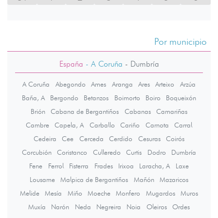
Por municipio
España
- A Coruña
-
Dumbría
A Coruña
Abegondo
Ames
Aranga
Ares
Arteixo
Arzúa
Baña, A
Bergondo
Betanzos
Boimorto
Boiro
Boqueixón
Brión
Cabana de Bergantiños
Cabanas
Camariñas
Cambre
Capela, A
Carballo
Cariño
Carnota
Carral
Cedeira
Cee
Cerceda
Cerdido
Cesuras
Coirós
Corcubión
Coristanco
Culleredo
Curtis
Dodro
Dumbría
Fene
Ferrol
Fisterra
Frades
Irixoa
Laracha, A
Laxe
Lousame
Malpica de Bergantiños
Mañón
Mazaricos
Melide
Mesía
Miño
Moeche
Monfero
Mugardos
Muros
Muxía
Narón
Neda
Negreira
Noia
Oleiros
Ordes