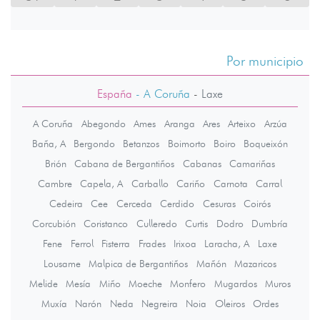
Por municipio
España
- A Coruña
-
Laxe
A Coruña
Abegondo
Ames
Aranga
Ares
Arteixo
Arzúa
Baña, A
Bergondo
Betanzos
Boimorto
Boiro
Boqueixón
Brión
Cabana de Bergantiños
Cabanas
Camariñas
Cambre
Capela, A
Carballo
Cariño
Carnota
Carral
Cedeira
Cee
Cerceda
Cerdido
Cesuras
Coirós
Corcubión
Coristanco
Culleredo
Curtis
Dodro
Dumbría
Fene
Ferrol
Fisterra
Frades
Irixoa
Laracha, A
Laxe
Lousame
Malpica de Bergantiños
Mañón
Mazaricos
Melide
Mesía
Miño
Moeche
Monfero
Mugardos
Muros
Muxía
Narón
Neda
Negreira
Noia
Oleiros
Ordes