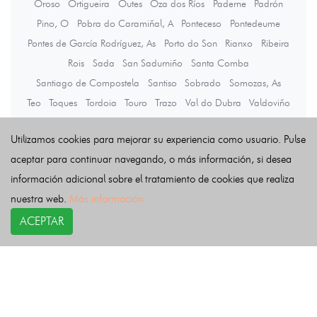
Oroso
Ortigueira
Outes
Oza dos Ríos
Paderne
Padrón
Pino, O
Pobra do Caramiñal, A
Ponteceso
Pontedeume
Pontes de García Rodríguez, As
Porto do Son
Rianxo
Ribeira
Rois
Sada
San Sadurniño
Santa Comba
Santiago de Compostela
Santiso
Sobrado
Somozas, As
Teo
Toques
Tordoia
Touro
Trazo
Val do Dubra
Valdoviño
Vedra
Vilarmaior
Vilasantar
Vimianzo
Zas
Utilizamos cookies para mejorar su experiencia como usuario. Pulse
aceptar para continuar navegando, o más información, si desea
Últimas noticias
información adicional sobre el tratamiento de cookies que realiza
nuestra web.
Más información
ACEPTAR
COPYRIGHT©
esquelas.es
2026.
Esquelas