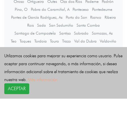
Oroso
Ortigueira
Outes
Oza dos Ríos
Paderne
Padrón
Pino, O
Pobra do Caramiñal, A
Ponteceso
Pontedeume
Pontes de García Rodríguez, As
Porto do Son
Rianxo
Ribeira
Rois
Sada
San Sadurniño
Santa Comba
Santiago de Compostela
Santiso
Sobrado
Somozas, As
Teo
Toques
Tordoia
Touro
Trazo
Val do Dubra
Valdoviño
Vedra
Vilarmaior
Vilasantar
Vimianzo
Zas
Utilizamos cookies para mejorar su experiencia como usuario. Pulse
aceptar para continuar navegando, o más información, si desea
Últimas noticias
información adicional sobre el tratamiento de cookies que realiza
nuestra web.
Más información
ACEPTAR
COPYRIGHT©
esquelas.es
2026.
Esquelas