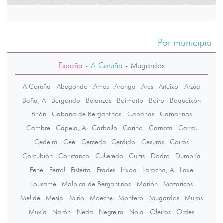
Por municipio
España
- A Coruña
-
Mugardos
A Coruña
Abegondo
Ames
Aranga
Ares
Arteixo
Arzúa
Baña, A
Bergondo
Betanzos
Boimorto
Boiro
Boqueixón
Brión
Cabana de Bergantiños
Cabanas
Camariñas
Cambre
Capela, A
Carballo
Cariño
Carnota
Carral
Cedeira
Cee
Cerceda
Cerdido
Cesuras
Coirós
Corcubión
Coristanco
Culleredo
Curtis
Dodro
Dumbría
Fene
Ferrol
Fisterra
Frades
Irixoa
Laracha, A
Laxe
Lousame
Malpica de Bergantiños
Mañón
Mazaricos
Melide
Mesía
Miño
Moeche
Monfero
Mugardos
Muros
Muxía
Narón
Neda
Negreira
Noia
Oleiros
Ordes