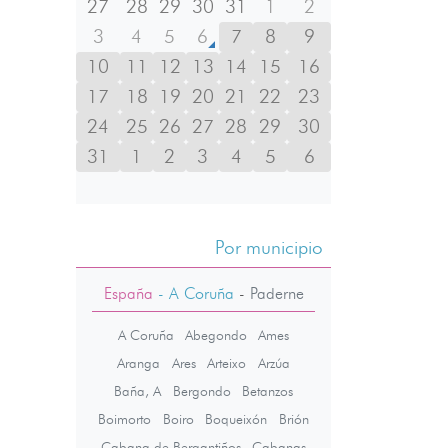
27
28
29
30
31
1
2
3
4
5
6
7
8
9
10
11
12
13
14
15
16
17
18
19
20
21
22
23
24
25
26
27
28
29
30
31
1
2
3
4
5
6
Por municipio
España
- A Coruña
-
Paderne
A Coruña
Abegondo
Ames
Aranga
Ares
Arteixo
Arzúa
Baña, A
Bergondo
Betanzos
Boimorto
Boiro
Boqueixón
Brión
Cabana de Bergantiños
Cabanas