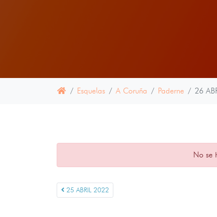
Esquelas
A Coruña
Paderne
26 AB
No se 
25 ABRIL 2022