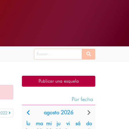
Publicar una esquela
Por fecha
agosto 2026
 2022
lu
ma
mi
ju
vi
sá
do