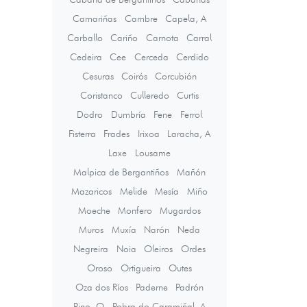
Camariñas
Cambre
Capela, A
Carballo
Cariño
Carnota
Carral
Cedeira
Cee
Cerceda
Cerdido
Cesuras
Coirós
Corcubión
Coristanco
Culleredo
Curtis
Dodro
Dumbría
Fene
Ferrol
Fisterra
Frades
Irixoa
Laracha, A
Laxe
Lousame
Malpica de Bergantiños
Mañón
Mazaricos
Melide
Mesía
Miño
Moeche
Monfero
Mugardos
Muros
Muxía
Narón
Neda
Negreira
Noia
Oleiros
Ordes
Oroso
Ortigueira
Outes
Oza dos Ríos
Paderne
Padrón
Pino, O
Pobra do Caramiñal, A